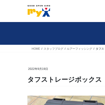
コ
ナ
ン
ビ
テ
ゲ
ン
ー
ツ
シ
へ
ョ
ス
ン
キ
に
HOME
スタッフブログ
ルアーフィッシング
タフス
ッ
移
プ
動
2022年9月19日
タフストレージボックス