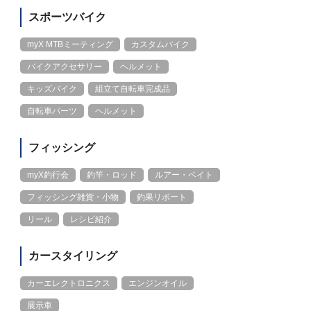
スポーツバイク
myX MTBミーティング
カスタムバイク
バイクアクセサリー
ヘルメット
キッズバイク
組立て自転車完成品
自転車パーツ
ヘルメット
フィッシング
myX釣行会
釣竿・ロッド
ルアー・ベイト
フィッシング雑貨・小物
釣果リポート
リール
レシピ紹介
カースタイリング
カーエレクトロニクス
エンジンオイル
展示車