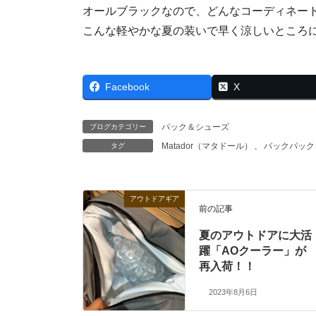
オールブラックなので、どんなコーディネー
こんな軽やかな夏の装いで早く涼しいところ
Facebook
X
パック＆シューズ
ブログカテゴリー
Matador（マタドール）
、
バックパック
タグ
アウトドアギア
前の記事
夏のアウトドアに大活
躍「AOクーラー」が
再入荷！！
2023年8月6日