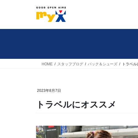
コ
ナ
ン
ビ
テ
ゲ
ン
ー
ツ
シ
へ
ョ
ス
ン
キ
に
HOME
スタッフブログ
パック＆シューズ
トラベル
ッ
移
プ
動
2023年8月7日
トラベルにオススメ