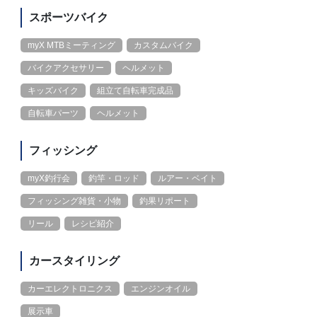
スポーツバイク
myX MTBミーティング
カスタムバイク
バイクアクセサリー
ヘルメット
キッズバイク
組立て自転車完成品
自転車パーツ
ヘルメット
フィッシング
myX釣行会
釣竿・ロッド
ルアー・ベイト
フィッシング雑貨・小物
釣果リポート
リール
レシピ紹介
カースタイリング
カーエレクトロニクス
エンジンオイル
展示車