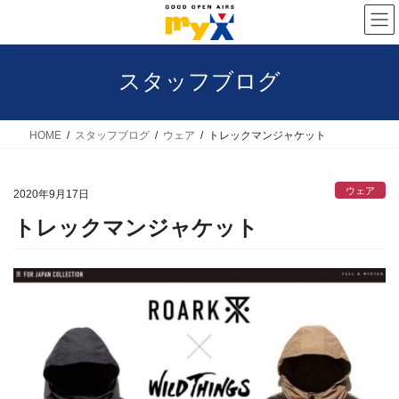
コ
ナ
ン
ビ
テ
ゲ
スタッフブログ
ン
ー
ツ
シ
へ
ョ
HOME
スタッフブログ
ウェア
トレックマンジャケット
ス
ン
キ
に
ウェア
2020年9月17日
ッ
移
トレックマンジャケット
プ
動