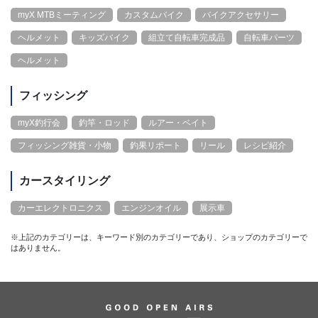
myX MTBミーティング
カスタムバイク
バイクアクセサリー
ヘルメット
キッズバイク
組立て自転車完成品
自転車パーツ
ヘルメット
フィッシング
myX釣行会
釣竿・ロッド
ルアー・ベイト
フィッシング雑貨・小物
釣果リポート
リール
レシピ紹介
カースタイリング
カーエレクトロニクス
エンジンオイル
展示車
※上記のカテゴリーは、キーワード別のカテゴリーであり、ショップのカテゴリーで
はありません。