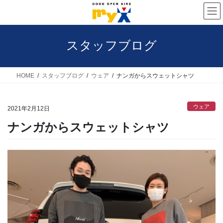
コ
ナ
ン
ビ
テ
ゲ
スタッフブログ
ン
ー
ツ
シ
へ
ョ
HOME
スタッフブログ
ウェア
ナンガからスウェットシャツ
ス
ン
キ
に
ウェア
2021年2月12日
ッ
移
ナンガからスウェットシャツ
プ
動