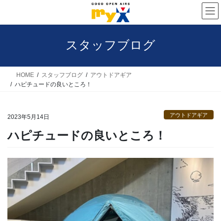
コ
ナ
ン
ビ
テ
ゲ
スタッフブログ
ン
ー
ツ
シ
へ
ョ
HOME
スタッフブログ
アウトドアギア
ハピチュードの良いところ！
ス
ン
キ
に
アウトドアギア
ッ
移
2023年5月14日
プ
動
ハピチュードの良いところ！