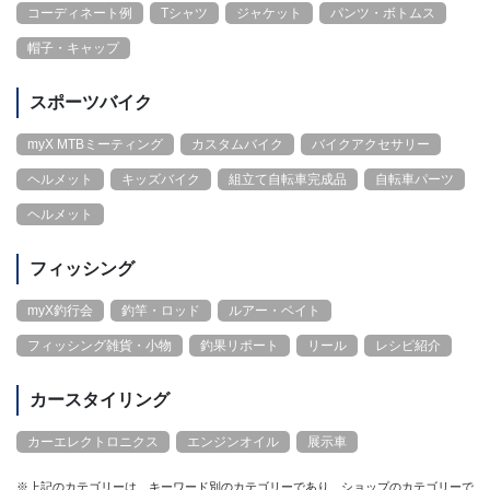
コーディネート例
Tシャツ
ジャケット
パンツ・ボトムス
帽子・キャップ
スポーツバイク
myX MTBミーティング
カスタムバイク
バイクアクセサリー
ヘルメット
キッズバイク
組立て自転車完成品
自転車パーツ
ヘルメット
フィッシング
myX釣行会
釣竿・ロッド
ルアー・ベイト
フィッシング雑貨・小物
釣果リポート
リール
レシピ紹介
カースタイリング
カーエレクトロニクス
エンジンオイル
展示車
※上記のカテゴリーは、キーワード別のカテゴリーであり、ショップのカテゴリーで