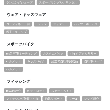
ランニングシューズ
スポーツサンダル、サンダル
ウェア・キッズウェア
コーディネート例
Tシャツ
ジャケット
パンツ・ボトムス
帽子・キャップ
スポーツバイク
myX MTBミーティング
カスタムバイク
バイクアクセサリー
ヘルメット
キッズバイク
組立て自転車完成品
自転車パーツ
ヘルメット
フィッシング
myX釣行会
釣竿・ロッド
ルアー・ベイト
フィッシング雑貨・小物
釣果リポート
リール
レシピ紹介