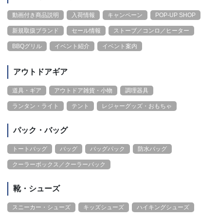
動画付き商品説明
入荷情報
キャンペーン
POP-UP SHOP
新規取扱ブランド
セール情報
ストーブ／コンロ／ヒーター
BBQグリル
イベント紹介
イベント案内
アウトドアギア
道具・ギア
アウトドア雑貨・小物
調理器具
ランタン・ライト
テント
レジャーグッズ・おもちゃ
パック・バッグ
トートバッグ
バッグ
バッグパック
防水バッグ
クーラーボックス／クーラーバック
靴・シューズ
スニーカー・シューズ
キッズシューズ
ハイキングシューズ