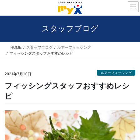
コ
ナ
ン
ビ
テ
ゲ
スタッフブログ
ン
ー
ツ
シ
へ
ョ
HOME
スタッフブログ
ルアーフィッシング
フィッシングスタッフおすすめレシピ
ス
ン
キ
に
ルアーフィッシング
ッ
移
2021年7月10日
プ
動
フィッシングスタッフおすすめレシ
ピ