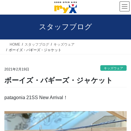
コ
ナ
ン
ビ
テ
ゲ
スタッフブログ
ン
ー
ツ
シ
へ
ョ
HOME
スタッフブログ
キッズウェア
ボーイズ・バギーズ・ジャケット
ス
ン
キ
に
キッズウェア
ッ
移
2021年2月19日
プ
動
ボーイズ・バギーズ・ジャケット
patagonia 21SS New Arrival！