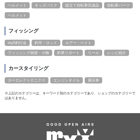
ヘルメット
キッズバイク
組立て自転車完成品
自転車パーツ
ヘルメット
フィッシング
myX釣行会
釣竿・ロッド
ルアー・ベイト
フィッシング雑貨・小物
釣果リポート
リール
レシピ紹介
カースタイリング
カーエレクトロニクス
エンジンオイル
展示車
※上記のカテゴリーは、キーワード別のカテゴリーであり、ショップのカテゴリーで
はありません。