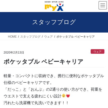
コ
ナ
ン
ビ
テ
ゲ
スタッフブログ
ン
ー
ツ
シ
へ
ョ
HOME
スタッフブログ
ウェア
ポケッタブル ベビーキャリア
ス
ン
キ
に
ウェア
2020年2月13日
ッ
移
ポケッタブル ベビーキャリア
プ
動
軽量・コンパクトに収納でき、携行に便利なポケッタブル
仕様のベビーキャリアです。
「だっこ」と「おんぶ」の2通りの使い方ができ、荷重を
ウエストで支える疲れにくい設計
汚れたら洗濯機で丸洗いできます！！