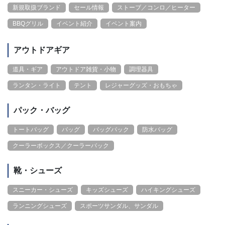
新規取扱ブランド
セール情報
ストーブ／コンロ／ヒーター
BBQグリル
イベント紹介
イベント案内
アウトドアギア
道具・ギア
アウトドア雑貨・小物
調理器具
ランタン・ライト
テント
レジャーグッズ・おもちゃ
パック・バッグ
トートバッグ
バッグ
バッグパック
防水バッグ
クーラーボックス／クーラーバック
靴・シューズ
スニーカー・シューズ
キッズシューズ
ハイキングシューズ
ランニングシューズ
スポーツサンダル、サンダル