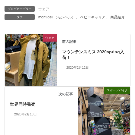
ウェア
ブログカテゴリー
mont-bell（モンベル）
、
ベビーキャリア
、
商品紹介
タグ
ウェア
前の記事
マウンテンスミス 2020spring入
荷！
2020年2月12日
スポーツバイク
次の記事
世界同時発売
2020年2月13日