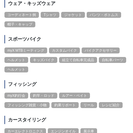
ウェア・キッズウェア
コーディネート例
Tシャツ
ジャケット
パンツ・ボトムス
帽子・キャップ
スポーツバイク
myX MTBミーティング
カスタムバイク
バイクアクセサリー
ヘルメット
キッズバイク
組立て自転車完成品
自転車パーツ
ヘルメット
フィッシング
myX釣行会
釣竿・ロッド
ルアー・ベイト
フィッシング雑貨・小物
釣果リポート
リール
レシピ紹介
カースタイリング
カーエレクトロニクス
エンジンオイル
展示車