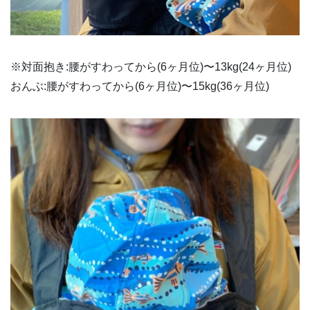
※対面抱き:腰がすわってから(6ヶ月位)〜13kg(24ヶ月位)
おんぶ:腰がすわってから(6ヶ月位)〜15kg(36ヶ月位)