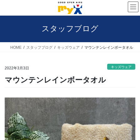
コ
ナ
ン
ビ
テ
ゲ
スタッフブログ
ン
ー
ツ
シ
へ
ョ
HOME
スタッフブログ
キッズウェア
マウンテンレインボータオル
ス
ン
キ
に
キッズウェア
2022年3月3日
ッ
移
マウンテンレインボータオル
プ
動