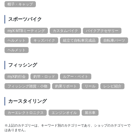
帽子・キャップ
スポーツバイク
myX MTBミーティング
カスタムバイク
バイクアクセサリー
ヘルメット
キッズバイク
組立て自転車完成品
自転車パーツ
ヘルメット
フィッシング
myX釣行会
釣竿・ロッド
ルアー・ベイト
フィッシング雑貨・小物
釣果リポート
リール
レシピ紹介
カースタイリング
カーエレクトロニクス
エンジンオイル
展示車
※上記のカテゴリーは、キーワード別のカテゴリーであり、ショップのカテゴリーで
はありません。