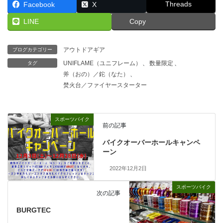
Threads
Facebook
X
LINE
Copy
アウトドアギア
ブログカテゴリー
UNIFLAME（ユニフレーム）
、
数量限定
、
タグ
斧（おの）／鉈（なた）
、
焚火台／ファイヤースターター
スポーツバイク
前の記事
バイクオーバーホールキャンペ
ーン
2022年12月2日
スポーツバイク
次の記事
BURGTEC