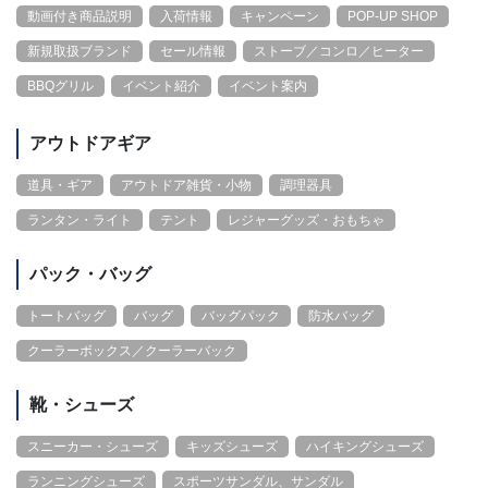
動画付き商品説明
入荷情報
キャンペーン
POP-UP SHOP
新規取扱ブランド
セール情報
ストーブ／コンロ／ヒーター
BBQグリル
イベント紹介
イベント案内
アウトドアギア
道具・ギア
アウトドア雑貨・小物
調理器具
ランタン・ライト
テント
レジャーグッズ・おもちゃ
パック・バッグ
トートバッグ
バッグ
バッグパック
防水バッグ
クーラーボックス／クーラーバック
靴・シューズ
スニーカー・シューズ
キッズシューズ
ハイキングシューズ
ランニングシューズ
スポーツサンダル、サンダル