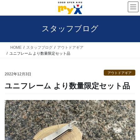
コ
ナ
ン
ビ
テ
ゲ
スタッフブログ
ン
ー
ツ
シ
へ
ョ
HOME
スタッフブログ
アウトドアギア
ユニフレーム より数量限定セット品
ス
ン
キ
に
アウトドアギア
ッ
移
2022年12月3日
プ
動
ユニフレーム より数量限定セット品