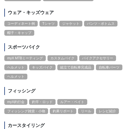
ウェア・キッズウェア
コーディネート例
Tシャツ
ジャケット
パンツ・ボトムス
帽子・キャップ
スポーツバイク
myX MTBミーティング
カスタムバイク
バイクアクセサリー
ヘルメット
キッズバイク
組立て自転車完成品
自転車パーツ
ヘルメット
フィッシング
myX釣行会
釣竿・ロッド
ルアー・ベイト
フィッシング雑貨・小物
釣果リポート
リール
レシピ紹介
カースタイリング