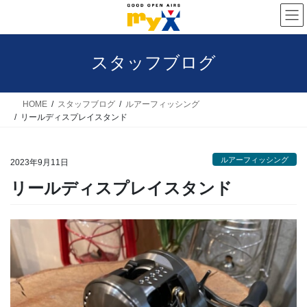
コ
ナ
ン
ビ
テ
ゲ
スタッフブログ
ン
ー
ツ
シ
へ
ョ
HOME
スタッフブログ
ルアーフィッシング
リールディスプレイスタンド
ス
ン
キ
に
ルアーフィッシング
ッ
移
2023年9月11日
プ
動
リールディスプレイスタンド