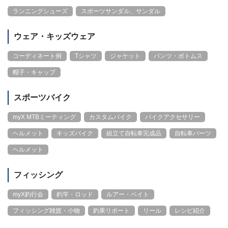
ランニングシューズ
スポーツサンダル、サンダル
ウェア・キッズウェア
コーディネート例
Tシャツ
ジャケット
パンツ・ボトムス
帽子・キャップ
スポーツバイク
myX MTBミーティング
カスタムバイク
バイクアクセサリー
ヘルメット
キッズバイク
組立て自転車完成品
自転車パーツ
ヘルメット
フィッシング
myX釣行会
釣竿・ロッド
ルアー・ベイト
フィッシング雑貨・小物
釣果リポート
リール
レシピ紹介