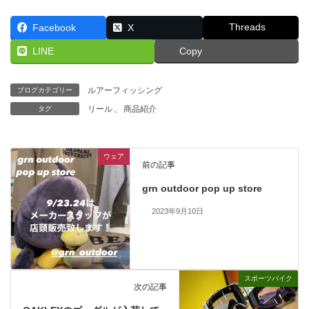
Threads
Facebook
X
LINE
Copy
ルアーフィッシング
ブログカテゴリー
リール
、
商品紹介
タグ
ウェア
前の記事
grn outdoor pop up store
2023年9月10日
スポーツバイク
次の記事