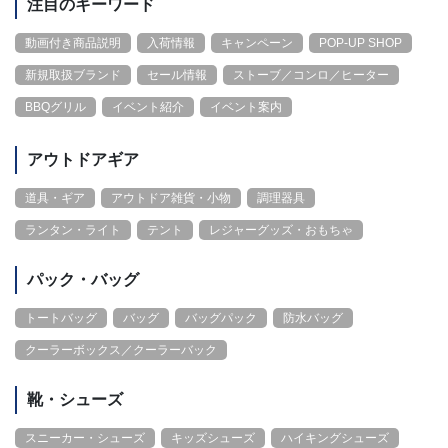
注目のキーワード
動画付き商品説明
入荷情報
キャンペーン
POP-UP SHOP
新規取扱ブランド
セール情報
ストーブ／コンロ／ヒーター
BBQグリル
イベント紹介
イベント案内
アウトドアギア
道具・ギア
アウトドア雑貨・小物
調理器具
ランタン・ライト
テント
レジャーグッズ・おもちゃ
パック・バッグ
トートバッグ
バッグ
バッグパック
防水バッグ
クーラーボックス／クーラーバック
靴・シューズ
スニーカー・シューズ
キッズシューズ
ハイキングシューズ