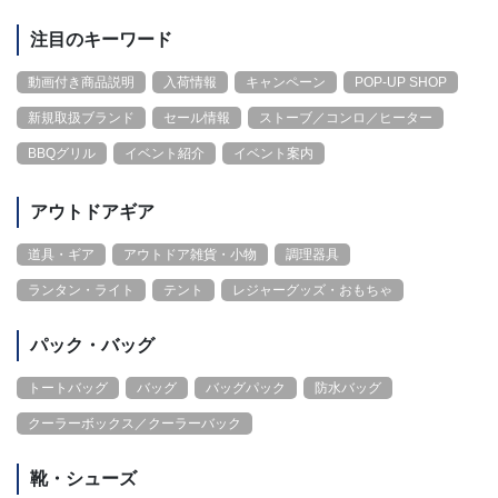
注目のキーワード
動画付き商品説明
入荷情報
キャンペーン
POP-UP SHOP
新規取扱ブランド
セール情報
ストーブ／コンロ／ヒーター
BBQグリル
イベント紹介
イベント案内
アウトドアギア
道具・ギア
アウトドア雑貨・小物
調理器具
ランタン・ライト
テント
レジャーグッズ・おもちゃ
パック・バッグ
トートバッグ
バッグ
バッグパック
防水バッグ
クーラーボックス／クーラーバック
靴・シューズ