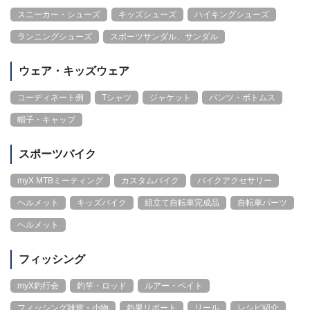
スニーカー・シューズ
キッズシューズ
ハイキングシューズ
ランニングシューズ
スポーツサンダル、サンダル
ウェア・キッズウェア
コーディネート例
Tシャツ
ジャケット
パンツ・ボトムス
帽子・キャップ
スポーツバイク
myX MTBミーティング
カスタムバイク
バイクアクセサリー
ヘルメット
キッズバイク
組立て自転車完成品
自転車パーツ
ヘルメット
フィッシング
myX釣行会
釣竿・ロッド
ルアー・ベイト
フィッシング雑貨・小物
釣果リポート
リール
レシピ紹介