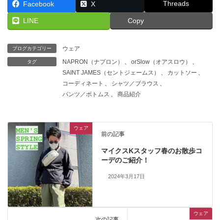
Threads
Facebook
X
LINE
Copy
ウェア
ブログカテゴリー
NAPRON（ナプロン）
、
orSlow（オアスロウ）
、
タグ
SAINT JAMES（セントジェームス）
、
カットソー
、
コーディネート
、
シャツ／ブラウス
、
パンツ／ボトムス
、
商品紹介
ウェア
前の記事
マイクスKスタッフ春のお散歩コ
ーデのご紹介！
2024年3月17日
ウェア
次の記事