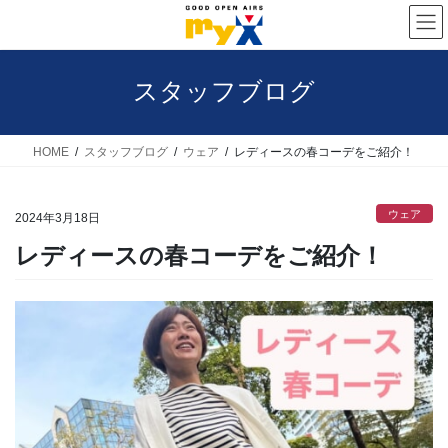
コ
ナ
ン
ビ
テ
ゲ
スタッフブログ
ン
ー
ツ
シ
へ
ョ
HOME
スタッフブログ
ウェア
レディースの春コーデをご紹介！
ス
ン
キ
に
ウェア
2024年3月18日
ッ
移
レディースの春コーデをご紹介！
プ
動