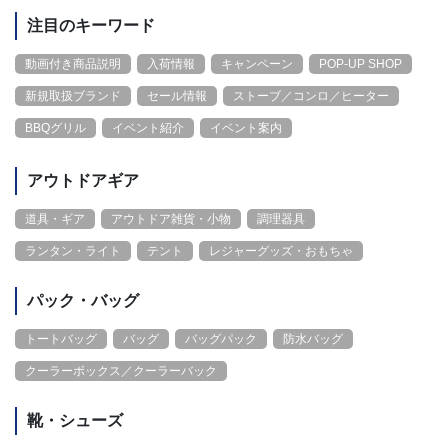
注目のキーワード
動画付き商品説明
入荷情報
キャンペーン
POP-UP SHOP
新規取扱ブランド
セール情報
ストーブ／コンロ／ヒーター
BBQグリル
イベント紹介
イベント案内
アウトドアギア
道具・ギア
アウトドア雑貨・小物
調理器具
ランタン・ライト
テント
レジャーグッズ・おもちゃ
パック・バッグ
トートバッグ
バッグ
バッグパック
防水バッグ
クーラーボックス／クーラーバック
靴・シューズ