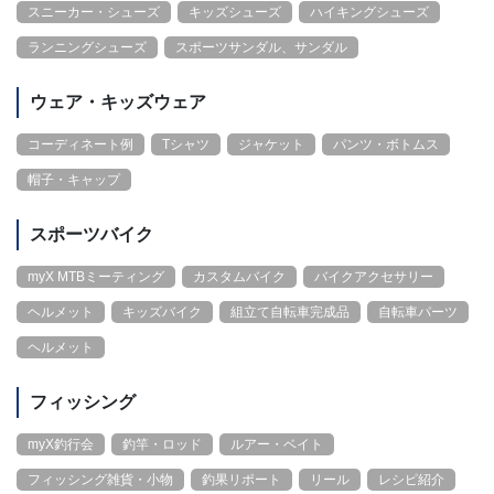
スニーカー・シューズ
キッズシューズ
ハイキングシューズ
ランニングシューズ
スポーツサンダル、サンダル
ウェア・キッズウェア
コーディネート例
Tシャツ
ジャケット
パンツ・ボトムス
帽子・キャップ
スポーツバイク
myX MTBミーティング
カスタムバイク
バイクアクセサリー
ヘルメット
キッズバイク
組立て自転車完成品
自転車パーツ
ヘルメット
フィッシング
myX釣行会
釣竿・ロッド
ルアー・ベイト
フィッシング雑貨・小物
釣果リポート
リール
レシピ紹介