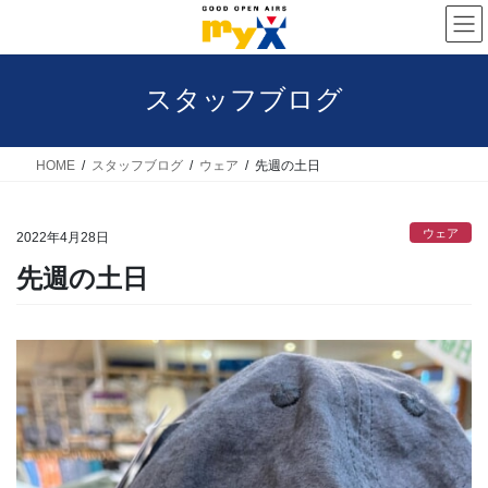
コ
ナ
ン
ビ
テ
ゲ
スタッフブログ
ン
ー
ツ
シ
へ
ョ
HOME
スタッフブログ
ウェア
先週の土日
ス
ン
キ
に
ウェア
2022年4月28日
ッ
移
先週の土日
プ
動