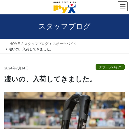
コ
ナ
ン
ビ
テ
ゲ
スタッフブログ
ン
ー
ツ
シ
へ
ョ
HOME
スタッフブログ
スポーツバイク
凄いの、入荷してきました。
ス
ン
キ
に
スポーツバイク
ッ
移
2024年7月14日
プ
動
凄いの、入荷してきました。