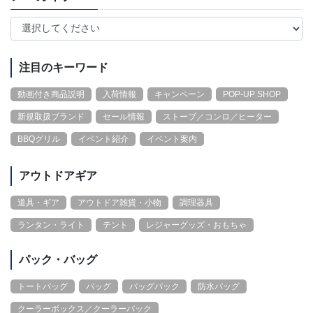
注目のキーワード
動画付き商品説明
入荷情報
キャンペーン
POP-UP SHOP
新規取扱ブランド
セール情報
ストーブ／コンロ／ヒーター
BBQグリル
イベント紹介
イベント案内
アウトドアギア
道具・ギア
アウトドア雑貨・小物
調理器具
ランタン・ライト
テント
レジャーグッズ・おもちゃ
パック・バッグ
トートバッグ
バッグ
バッグパック
防水バッグ
クーラーボックス／クーラーバック