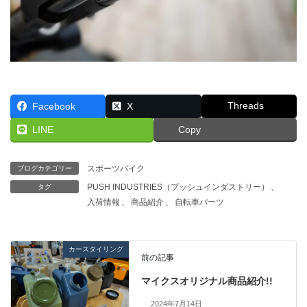
Threads
Facebook
X
LINE
Copy
スポーツバイク
ブログカテゴリー
PUSH INDUSTRIES（プッシュインダストリー）
、
タグ
入荷情報
、
商品紹介
、
自転車パーツ
カースタイリング
前の記事
マイクスオリジナル商品紹介!!
2024年7月14日