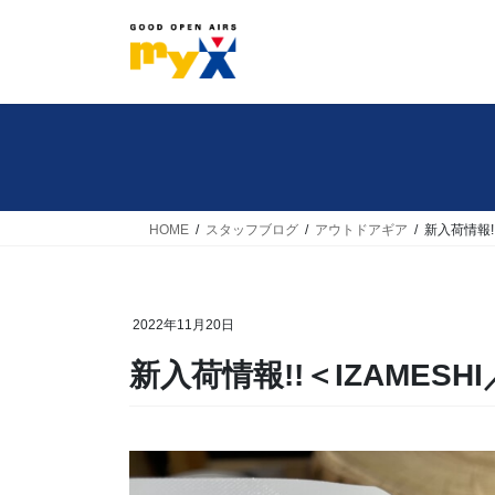
コ
ナ
ン
ビ
テ
ゲ
ン
ー
ツ
シ
へ
ョ
ス
ン
キ
に
HOME
スタッフブログ
アウトドアギア
新入荷情報!
ッ
移
プ
動
2022年11月20日
新入荷情報!!＜IZAMES