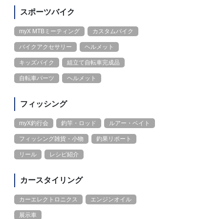
スポーツバイク
myX MTBミーティング
カスタムバイク
バイクアクセサリー
ヘルメット
キッズバイク
組立て自転車完成品
自転車パーツ
ヘルメット
フィッシング
myX釣行会
釣竿・ロッド
ルアー・ベイト
フィッシング雑貨・小物
釣果リポート
リール
レシピ紹介
カースタイリング
カーエレクトロニクス
エンジンオイル
展示車