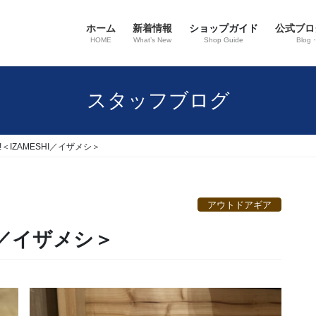
ホーム
新着情報
ショップガイド
公式ブロ
HOME
What’s New
Shop Guide
Blog
スタッフブログ
!＜IZAMESHI／イザメシ＞
アウトドアギア
HI／イザメシ＞