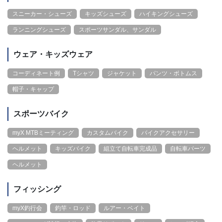
スニーカー・シューズ
キッズシューズ
ハイキングシューズ
ランニングシューズ
スポーツサンダル、サンダル
ウェア・キッズウェア
コーディネート例
Tシャツ
ジャケット
パンツ・ボトムス
帽子・キャップ
スポーツバイク
myX MTBミーティング
カスタムバイク
バイクアクセサリー
ヘルメット
キッズバイク
組立て自転車完成品
自転車パーツ
ヘルメット
フィッシング
myX釣行会
釣竿・ロッド
ルアー・ベイト