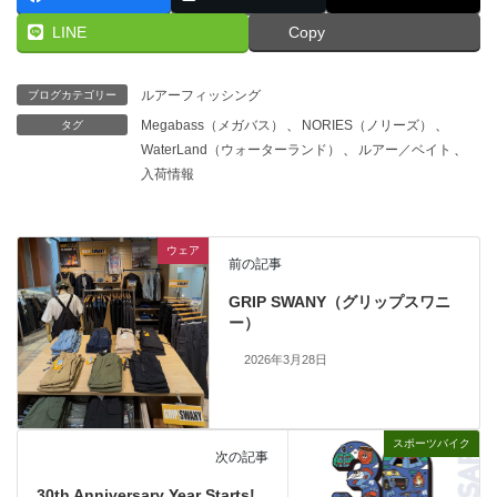
LINE
Copy
ルアーフィッシング
ブログカテゴリー
Megabass（メガバス）
、
NORIES（ノリーズ）
、
タグ
WaterLand（ウォーターランド）
、
ルアー／ベイト
、
入荷情報
ウェア
前の記事
GRIP SWANY（グリップスワニ
ー）
2026年3月28日
スポーツバイク
次の記事
30th Anniversary Year Starts!