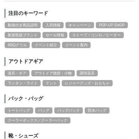
注目のキーワード
動画付き商品説明
入荷情報
キャンペーン
POP-UP SHOP
新規取扱ブランド
セール情報
ストーブ／コンロ／ヒーター
BBQグリル
イベント紹介
イベント案内
アウトドアギア
道具・ギア
アウトドア雑貨・小物
調理器具
ランタン・ライト
テント
レジャーグッズ・おもちゃ
パック・バッグ
トートバッグ
バッグ
バッグパック
防水バッグ
クーラーボックス／クーラーバック
靴・シューズ