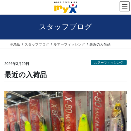
コ
ナ
ン
ビ
テ
ゲ
スタッフブログ
ン
ー
ツ
シ
へ
ョ
HOME
スタッフブログ
ルアーフィッシング
最近の入荷品
ス
ン
キ
に
ルアーフィッシング
2026年3月29日
ッ
移
最近の入荷品
プ
動