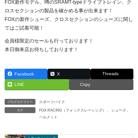
FOX新作モデル、噂のSRAMT-typeドライブトレイン、ク
ロスセクションの製品を確かめる事が出来ます！
FOXの新作シューズ、クロスセクションのシューズに関し
てはご試着可能！
会員様限定のセールも行っております！
本日御来店お待ちしております！
Threads
Facebook
X
LINE
Copy
スポーツバイク
ブログカテゴリー
FOX RACING（フォックスレーシング）
、
シューズ
、
タグ
ヘルメット