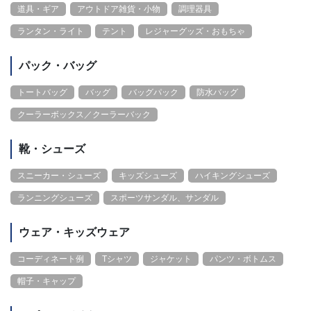
道具・ギア
アウトドア雑貨・小物
調理器具
ランタン・ライト
テント
レジャーグッズ・おもちゃ
パック・バッグ
トートバッグ
バッグ
バッグパック
防水バッグ
クーラーボックス／クーラーバック
靴・シューズ
スニーカー・シューズ
キッズシューズ
ハイキングシューズ
ランニングシューズ
スポーツサンダル、サンダル
ウェア・キッズウェア
コーディネート例
Tシャツ
ジャケット
パンツ・ボトムス
帽子・キャップ