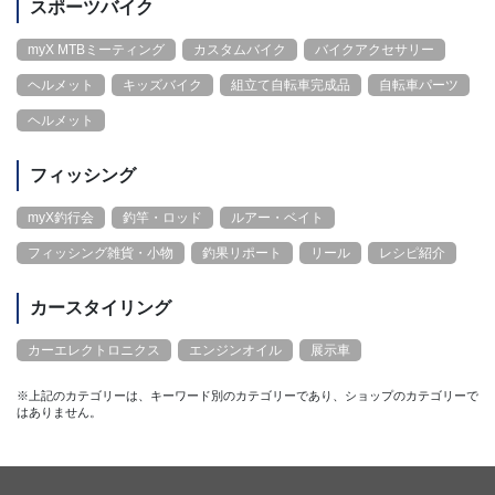
スポーツバイク
myX MTBミーティング
カスタムバイク
バイクアクセサリー
ヘルメット
キッズバイク
組立て自転車完成品
自転車パーツ
ヘルメット
フィッシング
myX釣行会
釣竿・ロッド
ルアー・ベイト
フィッシング雑貨・小物
釣果リポート
リール
レシピ紹介
カースタイリング
カーエレクトロニクス
エンジンオイル
展示車
※上記のカテゴリーは、キーワード別のカテゴリーであり、ショップのカテゴリーで
はありません。