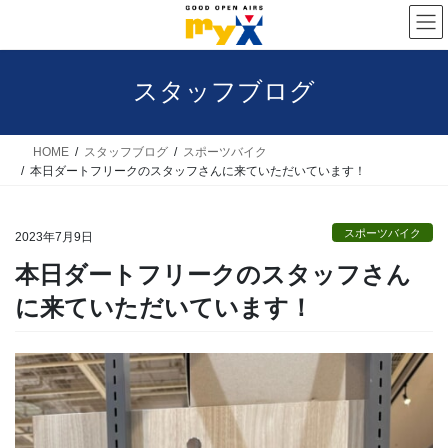
コ
ナ
ン
ビ
テ
ゲ
スタッフブログ
ン
ー
ツ
シ
へ
ョ
HOME
スタッフブログ
スポーツバイク
本日ダートフリークのスタッフさんに来ていただいています！
ス
ン
キ
に
スポーツバイク
ッ
移
2023年7月9日
プ
動
本日ダートフリークのスタッフさん
に来ていただいています！