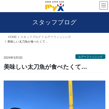
コ
ナ
ン
ビ
テ
ゲ
スタッフブログ
ン
ー
ツ
シ
へ
ョ
HOME
スタッフブログ
ルアーフィッシング
美味しい太刀魚が食べたくて…
ス
ン
キ
に
ルアーフィッシング
ッ
移
2024年3月3日
プ
動
美味しい太刀魚が食べたくて…