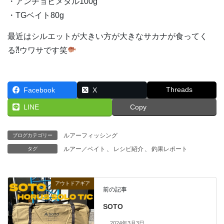
・アンチョビメタル100g
・TGベイト80g
最近はシルエットが大きい方が大きなサカナが食ってく
る⁈ウワサです笑
Threads
Facebook
X
LINE
Copy
ルアーフィッシング
ブログカテゴリー
ルアー／ベイト
、
レシピ紹介
、
釣果レポート
タグ
アウトドアギア
前の記事
SOTO
2024年3月3日