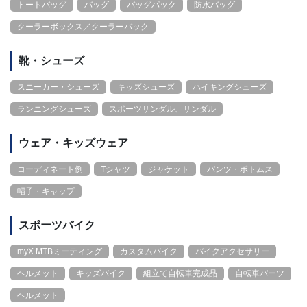
トートバッグ
バッグ
バッグパック
防水バッグ
クーラーボックス／クーラーバック
靴・シューズ
スニーカー・シューズ
キッズシューズ
ハイキングシューズ
ランニングシューズ
スポーツサンダル、サンダル
ウェア・キッズウェア
コーディネート例
Tシャツ
ジャケット
パンツ・ボトムス
帽子・キャップ
スポーツバイク
myX MTBミーティング
カスタムバイク
バイクアクセサリー
ヘルメット
キッズバイク
組立て自転車完成品
自転車パーツ
ヘルメット