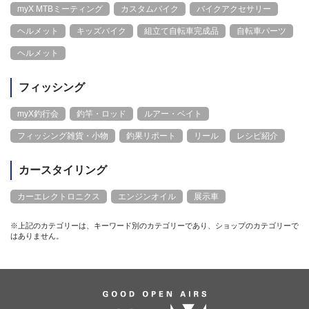
myX MTBミーティング
カスタムバイク
バイクアクセサリー
ヘルメット
キッズバイク
組立て自転車完成品
自転車パーツ
ヘルメット
フィッシング
myX釣行会
釣竿・ロッド
ルアー・ベイト
フィッシング雑貨・小物
釣果リポート
リール
レシピ紹介
カースタイリング
カーエレクトロニクス
エンジンオイル
展示車
※上記のカテゴリーは、キーワード別のカテゴリーであり、ショップのカテゴリーで
はありません。