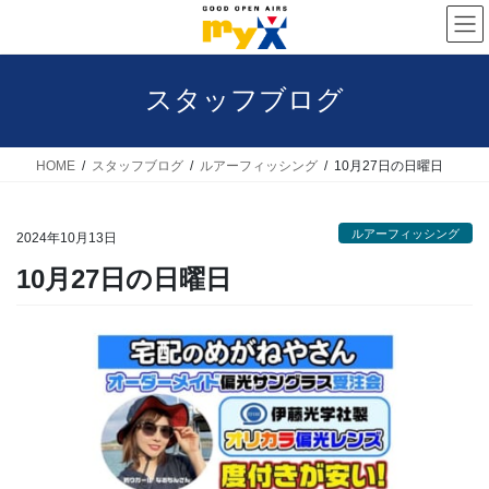
コ
ナ
ン
ビ
テ
ゲ
スタッフブログ
ン
ー
ツ
シ
へ
ョ
HOME
スタッフブログ
ルアーフィッシング
10月27日の日曜日
ス
ン
キ
に
ルアーフィッシング
2024年10月13日
ッ
移
10月27日の日曜日
プ
動