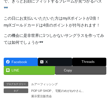
で、きっとお顔にフィットするフレームが見つかるハズ
この日にお支払いいただいた方はmyXポイントが2倍！
myXゴールドカードは4倍のポイントが付与されます！
この機会に是非世界に1つしかないサングラスを作ってみ
ては如何でしょうか
Threads
Facebook
X
LINE
Copy
ルアーフィッシング
ブログカテゴリー
POP UP SHOP
、
宅配のめがねやさん
、
タグ
展示受注販売会