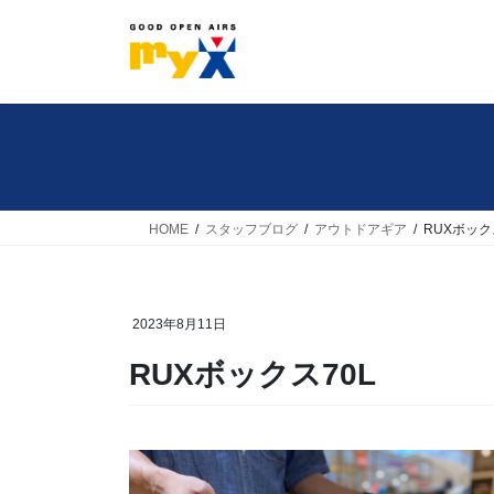
コ
ナ
ン
ビ
テ
ゲ
ン
ー
ツ
シ
へ
ョ
ス
ン
キ
に
HOME
スタッフブログ
アウトドアギア
RUXボック
ッ
移
プ
動
2023年8月11日
RUXボックス70L