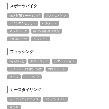
スポーツバイク
myX MTBミーティング
カスタムバイク
バイクアクセサリー
ヘルメット
キッズバイク
組立て自転車完成品
自転車パーツ
ヘルメット
フィッシング
myX釣行会
釣竿・ロッド
ルアー・ベイト
フィッシング雑貨・小物
釣果リポート
リール
レシピ紹介
カースタイリング
カーエレクトロニクス
エンジンオイル
展示車