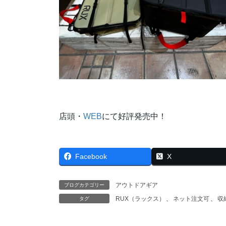
店頭・
WEB
にて好評発売中！
Facebook
X
アウトドアギア
ブログカテゴリー
RUX（ラックス）
、
ネット注文可
、
収
タグ