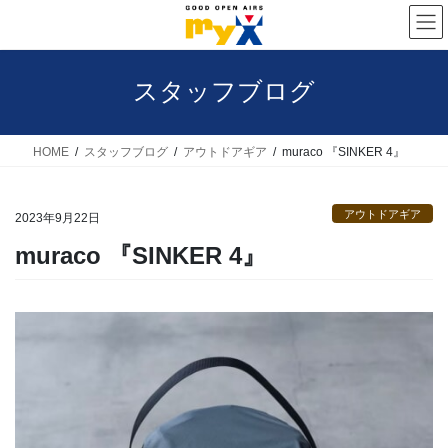
コ
ナ
ン
ビ
テ
ゲ
スタッフブログ
ン
ー
ツ
シ
へ
ョ
HOME
スタッフブログ
アウトドアギア
muraco 『SINKER 4』
ス
ン
キ
に
アウトドアギア
2023年9月22日
ッ
移
muraco 『SINKER 4』
プ
動