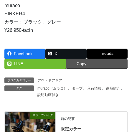
muraco
SINKER4
カラー：ブラック、グレー
¥26,950-taxin
Threads
Facebook
X
LINE
Copy
アウトドアギア
ブログカテゴリー
muraco（ムラコ）
、
タープ
、
入荷情報
、
商品紹介
、
タグ
説明動画付き
スポーツバイク
前の記事
限定カラー