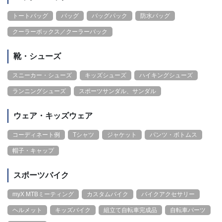
トートバッグ
バッグ
バッグパック
防水バッグ
クーラーボックス／クーラーバック
靴・シューズ
スニーカー・シューズ
キッズシューズ
ハイキングシューズ
ランニングシューズ
スポーツサンダル、サンダル
ウェア・キッズウェア
コーディネート例
Tシャツ
ジャケット
パンツ・ボトムス
帽子・キャップ
スポーツバイク
myX MTBミーティング
カスタムバイク
バイクアクセサリー
ヘルメット
キッズバイク
組立て自転車完成品
自転車パーツ