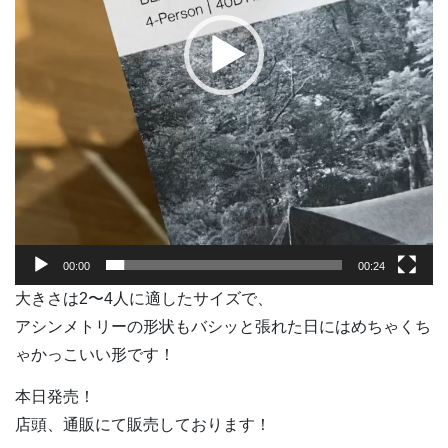
ー
00:00
00:24
大きさは2〜4人に適したサイズで、
アシンメトリーの形状もバシッと張れた日にはめちゃくち
ゃかっこいい形です！
本日発売！
店頭、通販にて販売しております！