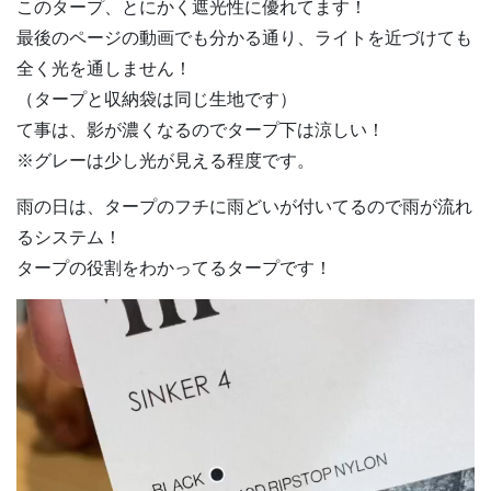
このタープ、とにかく遮光性に優れてます！
最後のページの動画でも分かる通り、ライトを近づけても
全く光を通しません！
（タープと収納袋は同じ生地です）
て事は、影が濃くなるのでタープ下は涼しい！
※グレーは少し光が見える程度です。
雨の日は、タープのフチに雨どいが付いてるので雨が流れ
るシステム！
タープの役割をわかってるタープです！
動
画
プ
レ
ー
ヤ