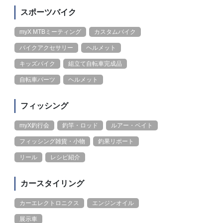
スポーツバイク
myX MTBミーティング
カスタムバイク
バイクアクセサリー
ヘルメット
キッズバイク
組立て自転車完成品
自転車パーツ
ヘルメット
フィッシング
myX釣行会
釣竿・ロッド
ルアー・ベイト
フィッシング雑貨・小物
釣果リポート
リール
レシピ紹介
カースタイリング
カーエレクトロニクス
エンジンオイル
展示車