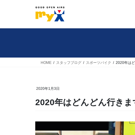
コ
ナ
ン
ビ
テ
ゲ
ン
ー
ツ
シ
へ
ョ
ス
ン
キ
に
HOME
スタッフブログ
スポーツバイク
2020年
ッ
移
プ
動
2020年1月3日
2020年はどんどん行き