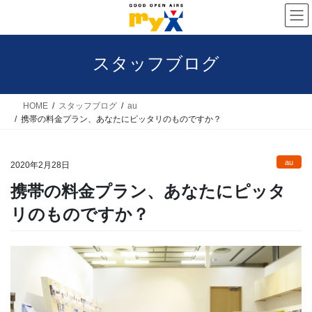
コ
ナ
ン
ビ
テ
ゲ
スタッフブログ
ン
ー
ツ
シ
へ
ョ
HOME
スタッフブログ
au
携帯の料金プラン、あなたにピッタリのものですか？
ス
ン
キ
に
au
ッ
移
2020年2月28日
プ
動
携帯の料金プラン、あなたにピッタ
リのものですか？