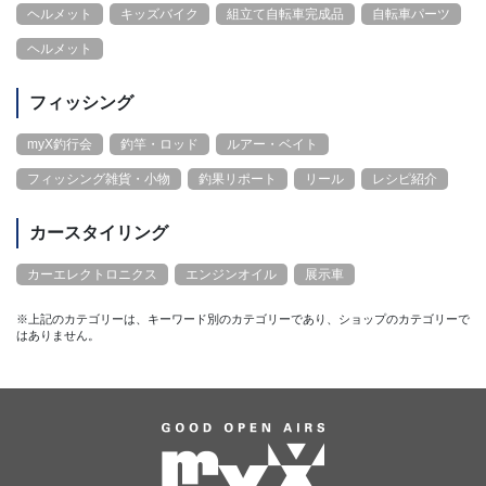
ヘルメット
キッズバイク
組立て自転車完成品
自転車パーツ
ヘルメット
フィッシング
myX釣行会
釣竿・ロッド
ルアー・ベイト
フィッシング雑貨・小物
釣果リポート
リール
レシピ紹介
カースタイリング
カーエレクトロニクス
エンジンオイル
展示車
※上記のカテゴリーは、キーワード別のカテゴリーであり、ショップのカテゴリーで
はありません。