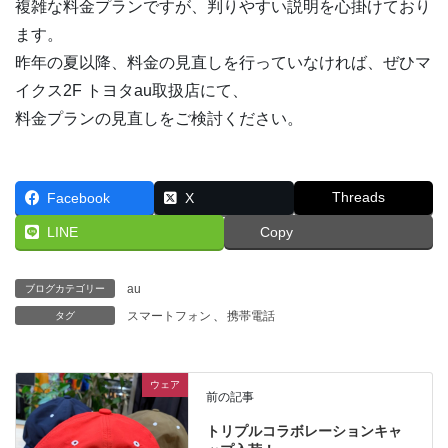
複雑な料金プランですが、判りやすい説明を心掛けており
ます。
昨年の夏以降、料金の見直しを行っていなければ、ぜひマ
イクス2F トヨタau取扱店にて、
料金プランの見直しをご検討ください。
Threads
Facebook
X
LINE
Copy
au
ブログカテゴリー
スマートフォン
、
携帯電話
タグ
ウェア
前の記事
トリプルコラボレーションキャ