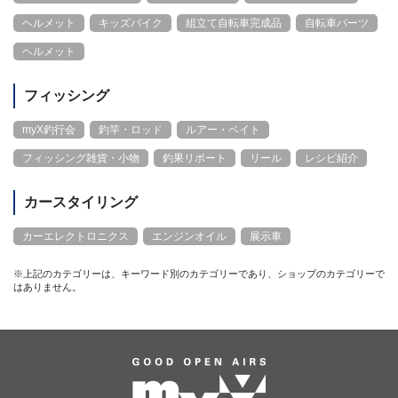
ヘルメット
キッズバイク
組立て自転車完成品
自転車パーツ
ヘルメット
フィッシング
myX釣行会
釣竿・ロッド
ルアー・ベイト
フィッシング雑貨・小物
釣果リポート
リール
レシピ紹介
カースタイリング
カーエレクトロニクス
エンジンオイル
展示車
※上記のカテゴリーは、キーワード別のカテゴリーであり、ショップのカテゴリーで
はありません。