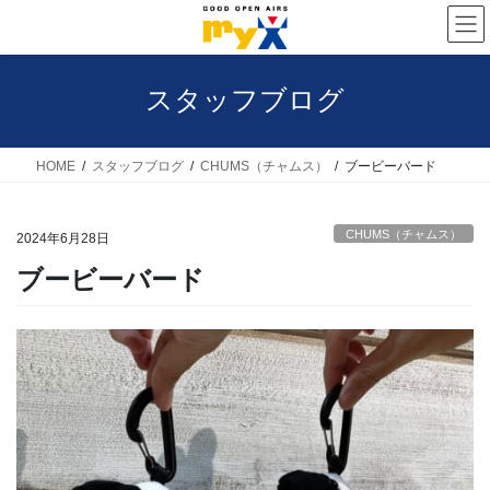
コ
ナ
ン
ビ
テ
ゲ
スタッフブログ
ン
ー
ツ
シ
へ
ョ
HOME
スタッフブログ
CHUMS（チャムス）
ブービーバード
ス
ン
キ
に
CHUMS（チャムス）
2024年6月28日
ッ
移
ブービーバード
プ
動