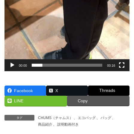
00:00
00:16
Threads
Facebook
X
LINE
Copy
CHUMS（チャムス）
、
エコバッグ
、
バッグ
、
タグ
商品紹介
、
説明動画付き