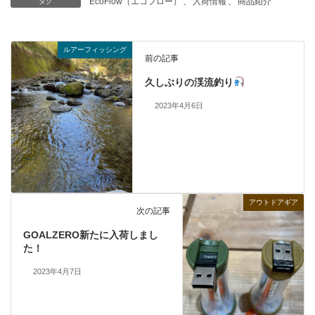
EcoFlow（エコフロー）
、
入荷情報
、
商品紹介
タグ
ルアーフィッシング
前の記事
久しぶりの渓流釣り
2023年4月6日
アウトドアギア
次の記事
GOALZERO新たに入荷しまし
た！
2023年4月7日