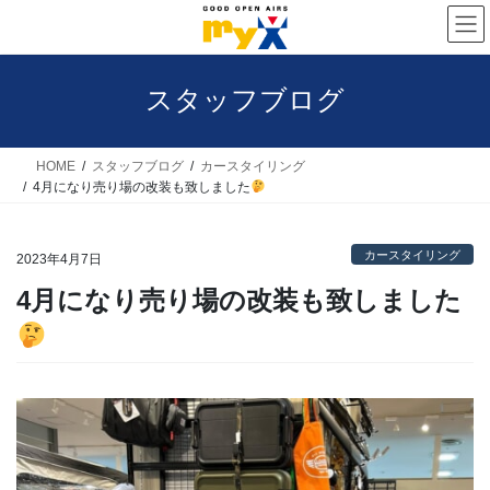
コ
ナ
ン
ビ
テ
ゲ
スタッフブログ
ン
ー
ツ
シ
へ
ョ
HOME
スタッフブログ
カースタイリング
4月になり売り場の改装も致しました
ス
ン
キ
に
カースタイリング
ッ
移
2023年4月7日
プ
動
4月になり売り場の改装も致しました