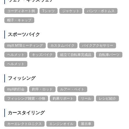
コーディネート例
Tシャツ
ジャケット
パンツ・ボトムス
帽子・キャップ
スポーツバイク
myX MTBミーティング
カスタムバイク
バイクアクセサリー
ヘルメット
キッズバイク
組立て自転車完成品
自転車パーツ
ヘルメット
フィッシング
myX釣行会
釣竿・ロッド
ルアー・ベイト
フィッシング雑貨・小物
釣果リポート
リール
レシピ紹介
カースタイリング
カーエレクトロニクス
エンジンオイル
展示車