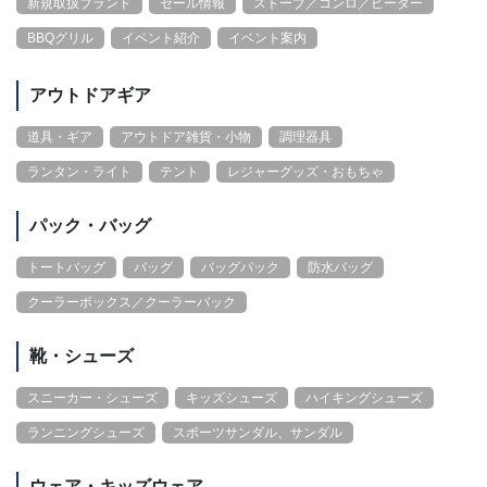
新規取扱ブランド
セール情報
ストーブ／コンロ／ヒーター
BBQグリル
イベント紹介
イベント案内
アウトドアギア
道具・ギア
アウトドア雑貨・小物
調理器具
ランタン・ライト
テント
レジャーグッズ・おもちゃ
パック・バッグ
トートバッグ
バッグ
バッグパック
防水バッグ
クーラーボックス／クーラーバック
靴・シューズ
スニーカー・シューズ
キッズシューズ
ハイキングシューズ
ランニングシューズ
スポーツサンダル、サンダル
ウェア・キッズウェア