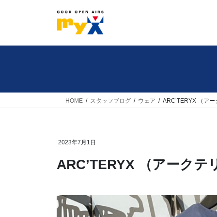
コ
ナ
ン
ビ
テ
ゲ
ン
ー
ツ
シ
へ
ョ
ス
ン
キ
に
HOME
スタッフブログ
ウェア
ARC’TERYX （
ッ
移
プ
動
2023年7月1日
ARC’TERYX （アーク