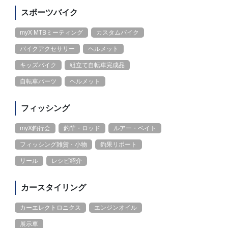
スポーツバイク
myX MTBミーティング
カスタムバイク
バイクアクセサリー
ヘルメット
キッズバイク
組立て自転車完成品
自転車パーツ
ヘルメット
フィッシング
myX釣行会
釣竿・ロッド
ルアー・ベイト
フィッシング雑貨・小物
釣果リポート
リール
レシピ紹介
カースタイリング
カーエレクトロニクス
エンジンオイル
展示車