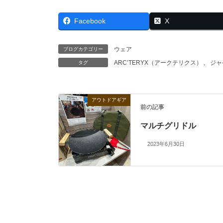
Facebook
X
ウェア
ブログカテゴリー
ARC’TERYX（アークテリクス）
、
ジャ
タグ
アウトドアギア
前の記事
マルチグリドル
2023年6月30日