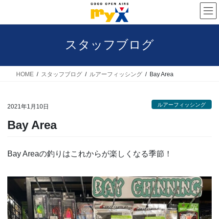
コ
ナ
ン
ビ
テ
ゲ
スタッフブログ
ン
ー
ツ
シ
へ
ョ
HOME
スタッフブログ
ルアーフィッシング
Bay Area
ス
ン
キ
に
ルアーフィッシング
2021年1月10日
ッ
移
Bay Area
プ
動
Bay Areaの釣りはこれからが楽しくなる季節！