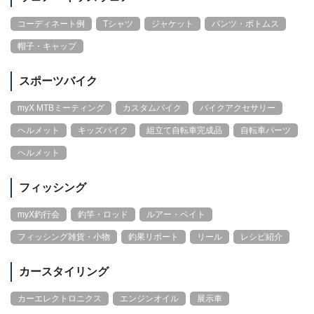
コーディネート例
Tシャツ
ジャケット
パンツ・ボトムス
帽子・キャップ
スポーツバイク
myX MTBミーティング
カスタムバイク
バイクアクセサリー
ヘルメット
キッズバイク
組立て自転車完成品
自転車パーツ
ヘルメット
フィッシング
myX釣行会
釣竿・ロッド
ルアー・ベイト
フィッシング雑貨・小物
釣果リポート
リール
レシピ紹介
カースタイリング
カーエレクトロニクス
エンジンオイル
展示車