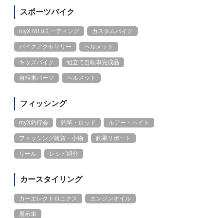
スポーツバイク
myX MTBミーティング
カスタムバイク
バイクアクセサリー
ヘルメット
キッズバイク
組立て自転車完成品
自転車パーツ
ヘルメット
フィッシング
myX釣行会
釣竿・ロッド
ルアー・ベイト
フィッシング雑貨・小物
釣果リポート
リール
レシピ紹介
カースタイリング
カーエレクトロニクス
エンジンオイル
展示車