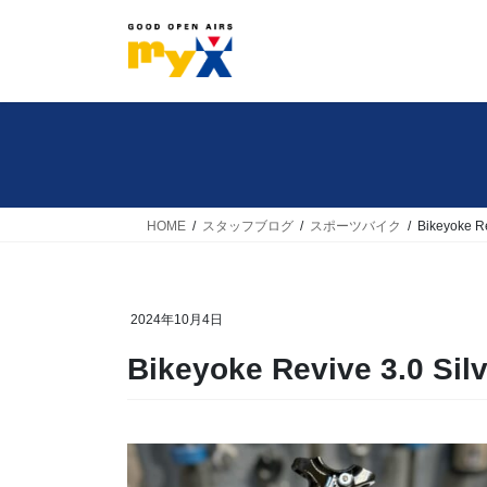
コ
ナ
ン
ビ
テ
ゲ
ン
ー
ツ
シ
へ
ョ
ス
ン
キ
に
HOME
スタッフブログ
スポーツバイク
Bikeyoke Re
ッ
移
プ
動
2024年10月4日
Bikeyoke Revive 3.0 Sil