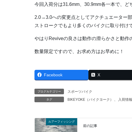
今回入荷分は31.6mm、30.9mm各一本で、ど
2.0→3.0への変更点としてアクチュエータ
ストロークでもより多くのバイクに取り付け
やはりReviveの良さは動作の滑らかさと動
数量限定ですので、お求め方はお早めに！
Facebook
X
スポーツバイク
ブログカテゴリー
BIKEYOKE（バイクヨーク）
、
入荷情
タグ
ルアーフィッシング
前の記事