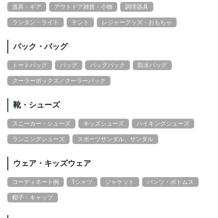
道具・ギア
アウトドア雑貨・小物
調理器具
ランタン・ライト
テント
レジャーグッズ・おもちゃ
パック・バッグ
トートバッグ
バッグ
バッグパック
防水バッグ
クーラーボックス／クーラーバック
靴・シューズ
スニーカー・シューズ
キッズシューズ
ハイキングシューズ
ランニングシューズ
スポーツサンダル、サンダル
ウェア・キッズウェア
コーディネート例
Tシャツ
ジャケット
パンツ・ボトムス
帽子・キャップ