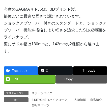
今度のSAGMAサドルは、3Dプリント製。
部位ごとに最適な固さで設計されています。
ショックアブソーバー付きのスタンダードと、ショックア
ブソーバー機能を省略しより軽さを追求したSLの2種類を
ラインナップ。
更にサドル幅は130mmと、142mmの2種類から選べま
す。
Threads
Facebook
X
LINE
Copy
スポーツバイク
ブログカテゴリー
BIKEYOKE（バイクヨーク）
、
入荷情報
、
商品紹介
、
タグ
自転車パーツ