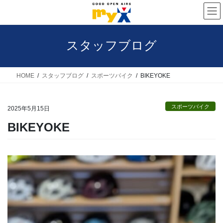
コ
ナ
ン
ビ
テ
ゲ
スタッフブログ
ン
ー
ツ
シ
へ
ョ
HOME
スタッフブログ
スポーツバイク
BIKEYOKE
ス
ン
キ
に
スポーツバイク
2025年5月15日
ッ
移
BIKEYOKE
プ
動