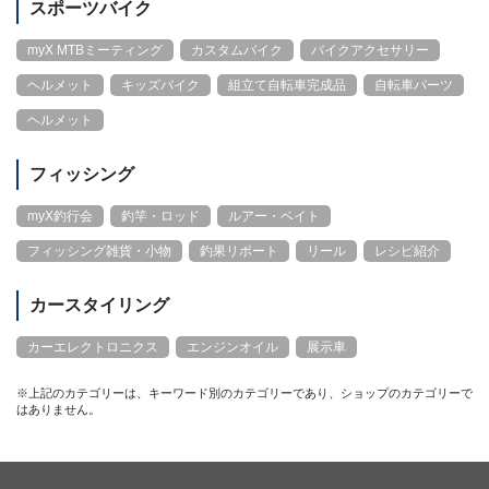
スポーツバイク
myX MTBミーティング
カスタムバイク
バイクアクセサリー
ヘルメット
キッズバイク
組立て自転車完成品
自転車パーツ
ヘルメット
フィッシング
myX釣行会
釣竿・ロッド
ルアー・ベイト
フィッシング雑貨・小物
釣果リポート
リール
レシピ紹介
カースタイリング
カーエレクトロニクス
エンジンオイル
展示車
※上記のカテゴリーは、キーワード別のカテゴリーであり、ショップのカテゴリーで
はありません。