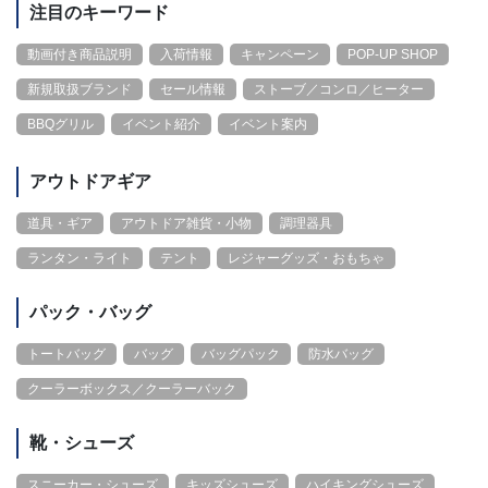
注目のキーワード
動画付き商品説明
入荷情報
キャンペーン
POP-UP SHOP
新規取扱ブランド
セール情報
ストーブ／コンロ／ヒーター
BBQグリル
イベント紹介
イベント案内
アウトドアギア
道具・ギア
アウトドア雑貨・小物
調理器具
ランタン・ライト
テント
レジャーグッズ・おもちゃ
パック・バッグ
トートバッグ
バッグ
バッグパック
防水バッグ
クーラーボックス／クーラーバック
靴・シューズ
スニーカー・シューズ
キッズシューズ
ハイキングシューズ