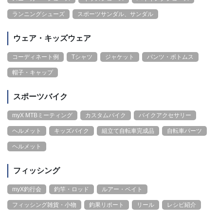
ランニングシューズ
スポーツサンダル、サンダル
ウェア・キッズウェア
コーディネート例
Tシャツ
ジャケット
パンツ・ボトムス
帽子・キャップ
スポーツバイク
myX MTBミーティング
カスタムバイク
バイクアクセサリー
ヘルメット
キッズバイク
組立て自転車完成品
自転車パーツ
ヘルメット
フィッシング
myX釣行会
釣竿・ロッド
ルアー・ベイト
フィッシング雑貨・小物
釣果リポート
リール
レシピ紹介