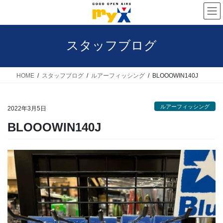
コ
ナ
ン
ビ
テ
ゲ
スタッフブログ
ン
ー
ツ
シ
へ
ョ
HOME
スタッフブログ
ルアーフィッシング
BLOOOWIN140J
ス
ン
キ
に
ルアーフィッシング
2022年3月5日
ッ
移
BLOOOWIN140J
プ
動