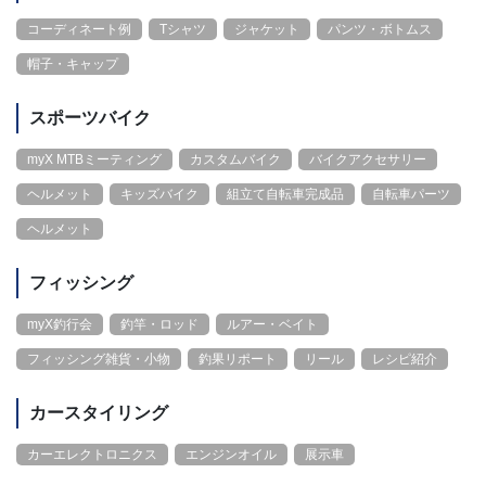
コーディネート例
Tシャツ
ジャケット
パンツ・ボトムス
帽子・キャップ
スポーツバイク
myX MTBミーティング
カスタムバイク
バイクアクセサリー
ヘルメット
キッズバイク
組立て自転車完成品
自転車パーツ
ヘルメット
フィッシング
myX釣行会
釣竿・ロッド
ルアー・ベイト
フィッシング雑貨・小物
釣果リポート
リール
レシピ紹介
カースタイリング
カーエレクトロニクス
エンジンオイル
展示車