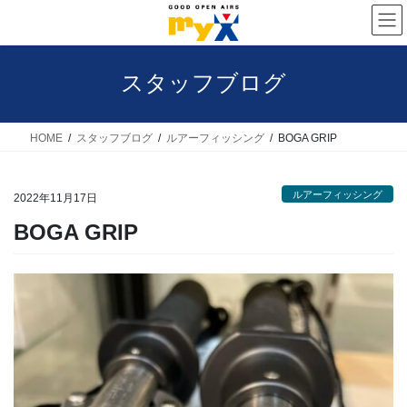
コ
ナ
ン
ビ
テ
ゲ
スタッフブログ
ン
ー
ツ
シ
へ
ョ
HOME
スタッフブログ
ルアーフィッシング
BOGA GRIP
ス
ン
キ
に
ルアーフィッシング
2022年11月17日
ッ
移
BOGA GRIP
プ
動