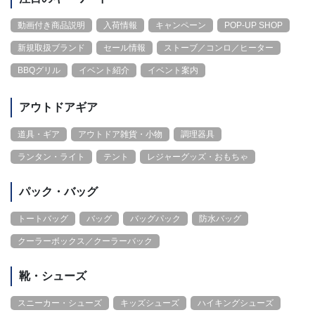
動画付き商品説明
入荷情報
キャンペーン
POP-UP SHOP
新規取扱ブランド
セール情報
ストーブ／コンロ／ヒーター
BBQグリル
イベント紹介
イベント案内
アウトドアギア
道具・ギア
アウトドア雑貨・小物
調理器具
ランタン・ライト
テント
レジャーグッズ・おもちゃ
パック・バッグ
トートバッグ
バッグ
バッグパック
防水バッグ
クーラーボックス／クーラーバック
靴・シューズ
スニーカー・シューズ
キッズシューズ
ハイキングシューズ