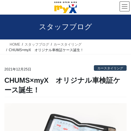
コ
ナ
ン
ビ
テ
ゲ
スタッフブログ
ン
ー
ツ
シ
へ
ョ
HOME
スタッフブログ
カースタイリング
CHUMS×myX オリジナル車検証ケース誕生！
ス
ン
キ
に
カースタイリング
ッ
移
2021年12月25日
プ
動
CHUMS×myX オリジナル車検証ケ
ース誕生！