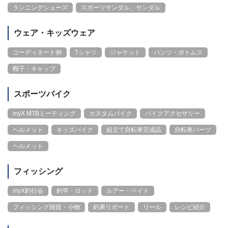
ランニングシューズ
スポーツサンダル、サンダル
ウェア・キッズウェア
コーディネート例
Tシャツ
ジャケット
パンツ・ボトムス
帽子・キャップ
スポーツバイク
myX MTBミーティング
カスタムバイク
バイクアクセサリー
ヘルメット
キッズバイク
組立て自転車完成品
自転車パーツ
ヘルメット
フィッシング
myX釣行会
釣竿・ロッド
ルアー・ベイト
フィッシング雑貨・小物
釣果リポート
リール
レシピ紹介