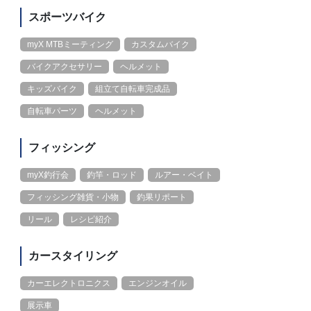
スポーツバイク
myX MTBミーティング
カスタムバイク
バイクアクセサリー
ヘルメット
キッズバイク
組立て自転車完成品
自転車パーツ
ヘルメット
フィッシング
myX釣行会
釣竿・ロッド
ルアー・ベイト
フィッシング雑貨・小物
釣果リポート
リール
レシピ紹介
カースタイリング
カーエレクトロニクス
エンジンオイル
展示車