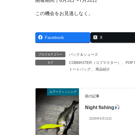
開催期間｜6月3日〜7月31日
この機会をお見逃しなく。
Facebook
X
パック＆シューズ
ブログカテゴリー
COBMASTER（コブマスター）
、
POP 
タグ
トートバッグ
、
商品紹介
ルアーフィッシング
前の記事
Night fishing
2026年5月31日