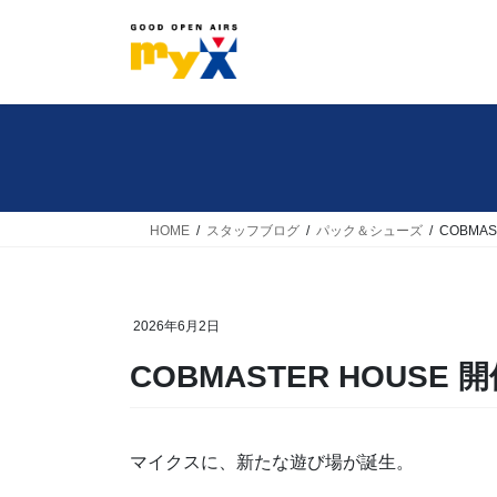
コ
ナ
ン
ビ
テ
ゲ
ン
ー
ツ
シ
へ
ョ
ス
ン
キ
に
HOME
スタッフブログ
パック＆シューズ
COBMAS
ッ
移
プ
動
2026年6月2日
COBMASTER HOUSE 
マイクスに、新たな遊び場が誕生。