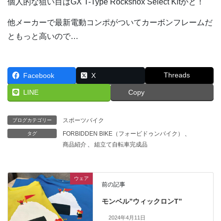
個人的な狙い目はGX T-Type Rockshox Select Kitかと！
他メーカーで最新電動コンポがついてカーボンフレームだ
ともっと高いので…
Threads
Facebook
X
LINE
Copy
スポーツバイク
ブログカテゴリー
FORBIDDEN BIKE（フォービドゥンバイク）
、
タグ
商品紹介
、
組立て自転車完成品
ウェア
前の記事
モンベル”ウィックロンT”
2024年4月11日