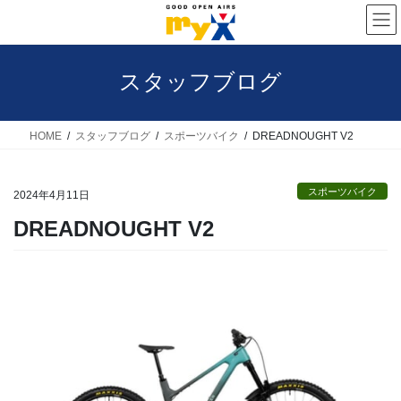
コ
ナ
ン
ビ
テ
ゲ
スタッフブログ
ン
ー
ツ
シ
へ
ョ
HOME
スタッフブログ
スポーツバイク
DREADNOUGHT V2
ス
ン
キ
に
スポーツバイク
2024年4月11日
ッ
移
DREADNOUGHT V2
プ
動