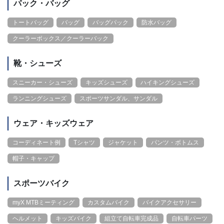
パック・バッグ
トートバッグ
バッグ
バッグパック
防水バッグ
クーラーボックス／クーラーバック
靴・シューズ
スニーカー・シューズ
キッズシューズ
ハイキングシューズ
ランニングシューズ
スポーツサンダル、サンダル
ウェア・キッズウェア
コーディネート例
Tシャツ
ジャケット
パンツ・ボトムス
帽子・キャップ
スポーツバイク
myX MTBミーティング
カスタムバイク
バイクアクセサリー
ヘルメット
キッズバイク
組立て自転車完成品
自転車パーツ