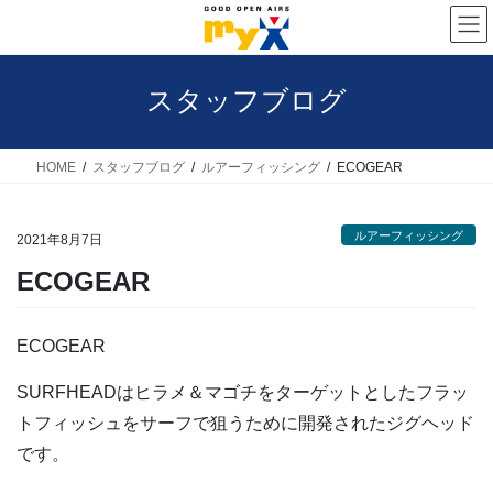
コ
ナ
ン
ビ
テ
ゲ
スタッフブログ
ン
ー
ツ
シ
へ
ョ
HOME
スタッフブログ
ルアーフィッシング
ECOGEAR
ス
ン
キ
に
ルアーフィッシング
2021年8月7日
ッ
移
ECOGEAR
プ
動
ECOGEAR
SURFHEADはヒラメ＆マゴチをターゲットとしたフラッ
トフィッシュをサーフで狙うために開発されたジグヘッド
です。