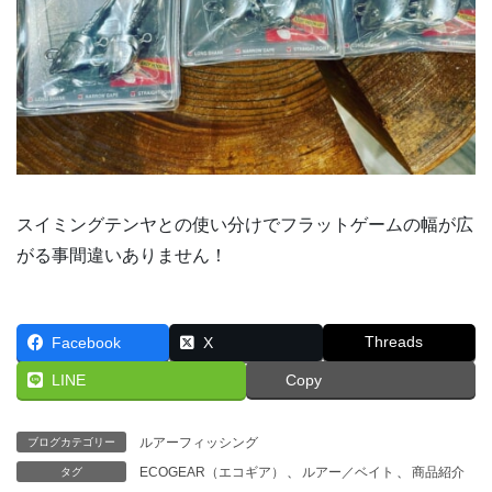
スイミングテンヤとの使い分けでフラットゲームの幅が広
がる事間違いありません！
Threads
Facebook
X
LINE
Copy
ルアーフィッシング
ブログカテゴリー
ECOGEAR（エコギア）
、
ルアー／ベイト
、
商品紹介
タグ