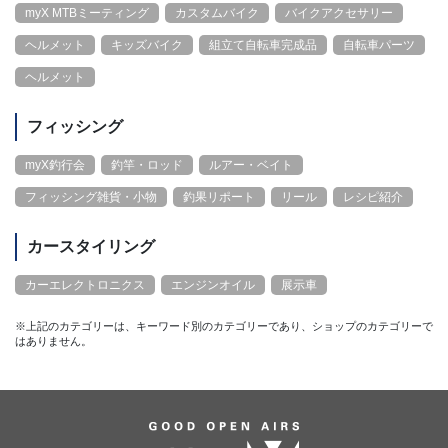
myX MTBミーティング
カスタムバイク
バイクアクセサリー
ヘルメット
キッズバイク
組立て自転車完成品
自転車パーツ
ヘルメット
フィッシング
myX釣行会
釣竿・ロッド
ルアー・ベイト
フィッシング雑貨・小物
釣果リポート
リール
レシピ紹介
カースタイリング
カーエレクトロニクス
エンジンオイル
展示車
※上記のカテゴリーは、キーワード別のカテゴリーであり、ショップのカテゴリーで
はありません。