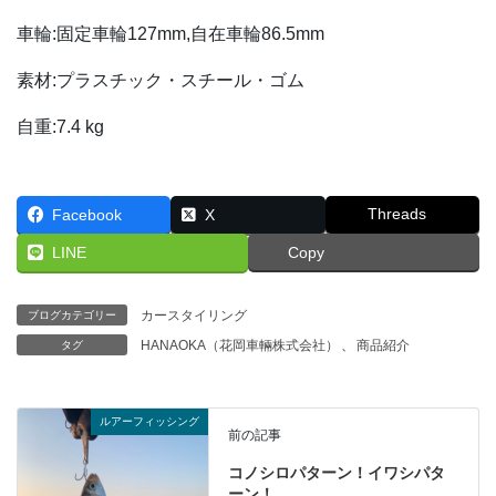
車輪:固定車輪127mm,自在車輪86.5mm
素材:プラスチック・スチール・ゴム
自重:7.4 kg
Threads
Facebook
X
LINE
Copy
カースタイリング
ブログカテゴリー
HANAOKA（花岡車輛株式会社）
、
商品紹介
タグ
ルアーフィッシング
前の記事
コノシロパターン！イワシパタ
ーン！