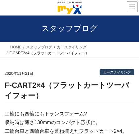
コ
ナ
ン
ビ
テ
ゲ
スタッフブログ
ン
ー
ツ
シ
へ
ョ
HOME
スタッフブログ
カースタイリング
F-CART2×4（フラットカートツーバイフォー）
ス
ン
キ
に
カースタイリング
ッ
移
2020年11月21日
プ
動
F-CART2×4（フラットカートツーバ
イフォー）
二輪にも四輪にもトランスフォーム?
収納時は薄さ130mmのコンパクト形状に。
二輪台車と四輪台車を兼ね揃えたフラットカート2×4。