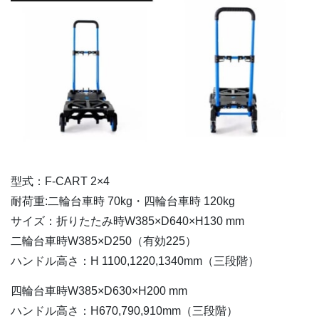
型式：F-CART 2×4
耐荷重:二輪台車時 70kg・四輪台車時 120kg
サイズ：折りたたみ時W385×D640×H130 mm
二輪台車時W385×D250（有効225）
ハンドル高さ：H 1100,1220,1340mm（三段階）
四輪台車時W385×D630×H200 mm
ハンドル高さ：H670,790,910mm（三段階）