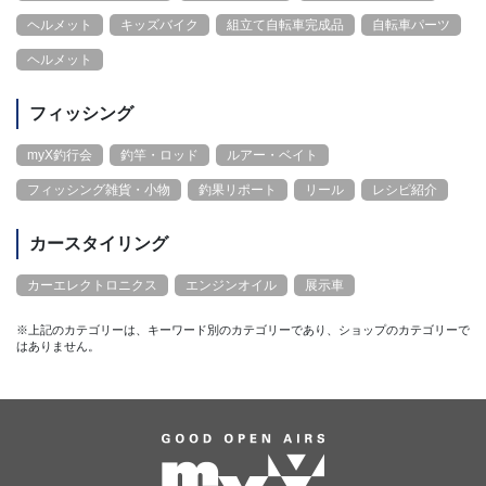
ヘルメット
キッズバイク
組立て自転車完成品
自転車パーツ
ヘルメット
フィッシング
myX釣行会
釣竿・ロッド
ルアー・ベイト
フィッシング雑貨・小物
釣果リポート
リール
レシピ紹介
カースタイリング
カーエレクトロニクス
エンジンオイル
展示車
※上記のカテゴリーは、キーワード別のカテゴリーであり、ショップのカテゴリーで
はありません。