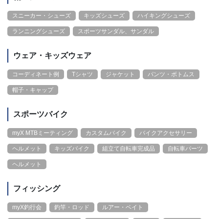
スニーカー・シューズ
キッズシューズ
ハイキングシューズ
ランニングシューズ
スポーツサンダル、サンダル
ウェア・キッズウェア
コーディネート例
Tシャツ
ジャケット
パンツ・ボトムス
帽子・キャップ
スポーツバイク
myX MTBミーティング
カスタムバイク
バイクアクセサリー
ヘルメット
キッズバイク
組立て自転車完成品
自転車パーツ
ヘルメット
フィッシング
myX釣行会
釣竿・ロッド
ルアー・ベイト