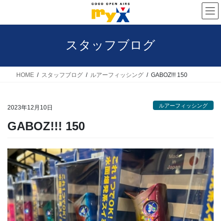
コ
ナ
ン
ビ
テ
ゲ
スタッフブログ
ン
ー
ツ
シ
へ
ョ
HOME
スタッフブログ
ルアーフィッシング
GABOZ!!! 150
ス
ン
キ
に
ルアーフィッシング
2023年12月10日
ッ
移
GABOZ!!! 150
プ
動