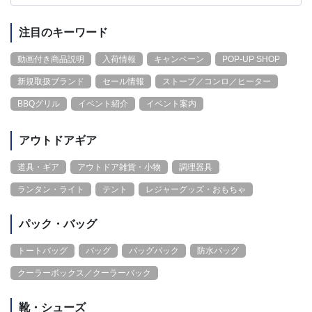
注目のキーワード
動画付き商品説明
入荷情報
キャンペーン
POP-UP SHOP
新規取扱ブランド
セール情報
ストーブ／コンロ／ヒーター
BBQグリル
イベント紹介
イベント案内
アウトドアギア
道具・ギア
アウトドア雑貨・小物
調理器具
ランタン・ライト
テント
レジャーグッズ・おもちゃ
パック・バッグ
トートバッグ
バッグ
バッグパック
防水バッグ
クーラーボックス／クーラーバック
靴・シューズ