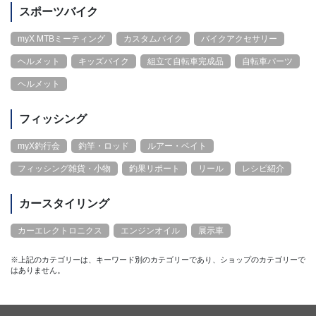
スポーツバイク
myX MTBミーティング
カスタムバイク
バイクアクセサリー
ヘルメット
キッズバイク
組立て自転車完成品
自転車パーツ
ヘルメット
フィッシング
myX釣行会
釣竿・ロッド
ルアー・ベイト
フィッシング雑貨・小物
釣果リポート
リール
レシピ紹介
カースタイリング
カーエレクトロニクス
エンジンオイル
展示車
※上記のカテゴリーは、キーワード別のカテゴリーであり、ショップのカテゴリーで
はありません。