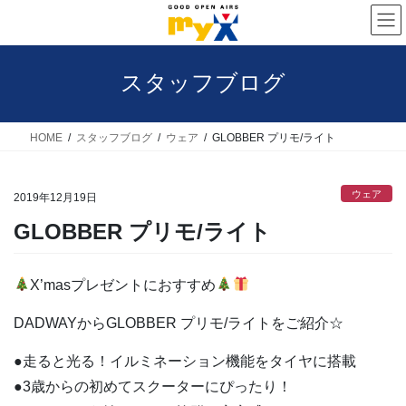
コ
ナ
ン
ビ
テ
ゲ
スタッフブログ
ン
ー
ツ
シ
へ
ョ
HOME
スタッフブログ
ウェア
GLOBBER プリモ/ライト
ス
ン
キ
に
ウェア
2019年12月19日
ッ
移
GLOBBER プリモ/ライト
プ
動
X’masプレゼントにおすすめ
DADWAYからGLOBBER プリモ/ライトをご紹介☆
●走ると光る！イルミネーション機能をタイヤに搭載
●3歳からの初めてスクーターにぴったり！