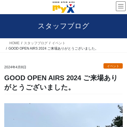
コ
ナ
ン
ビ
テ
ゲ
スタッフブログ
ン
ー
ツ
シ
へ
ョ
HOME
スタッフブログ
イベント
GOOD OPEN AIRS 2024 ご来場ありがとうございました。
ス
ン
キ
に
イベント
ッ
移
2024年4月8日
プ
動
GOOD OPEN AIRS 2024 ご来場あり
がとうございました。