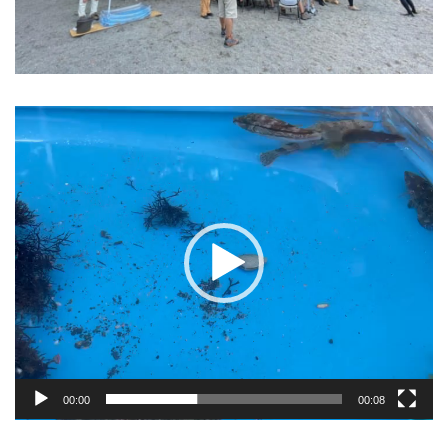
動
画
プ
レ
ー
ヤ
ー
00:00
00:08