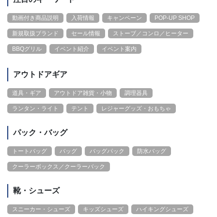
動画付き商品説明
入荷情報
キャンペーン
POP-UP SHOP
新規取扱ブランド
セール情報
ストーブ／コンロ／ヒーター
BBQグリル
イベント紹介
イベント案内
アウトドアギア
道具・ギア
アウトドア雑貨・小物
調理器具
ランタン・ライト
テント
レジャーグッズ・おもちゃ
パック・バッグ
トートバッグ
バッグ
バッグパック
防水バッグ
クーラーボックス／クーラーバック
靴・シューズ
スニーカー・シューズ
キッズシューズ
ハイキングシューズ