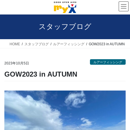
コ
ナ
ン
ビ
テ
ゲ
スタッフブログ
ン
ー
ツ
シ
へ
ョ
HOME
スタッフブログ
ルアーフィッシング
GOW2023 in AUTUMN
ス
ン
キ
に
ルアーフィッシング
2023年10月5日
ッ
移
GOW2023 in AUTUMN
プ
動