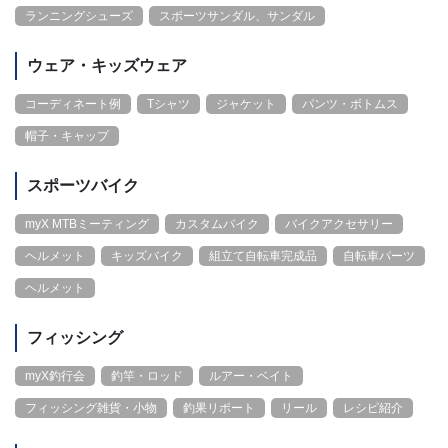
ランニングシューズ
スポーツサンダル、サンダル
ウェア・キッズウェア
コーディネート例
Tシャツ
ジャケット
パンツ・ボトムス
帽子・キャップ
スポーツバイク
myX MTBミーティング
カスタムバイク
バイクアクセサリー
ヘルメット
キッズバイク
組立て自転車完成品
自転車パーツ
ヘルメット
フィッシング
myX釣行会
釣竿・ロッド
ルアー・ベイト
フィッシング雑貨・小物
釣果リポート
リール
レシピ紹介