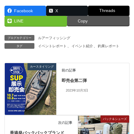
Threads
Facebook
X
LINE
Copy
ルアーフィッシング
ブログカテゴリー
イベントレポート
、
イベント紹介
、
釣果レポート
タグ
カースタイリング
前の記事
即売会第二弾
2023年10月3日
パック＆シューズ
次の記事
香港発バックパックブランド