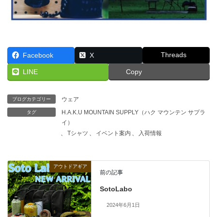
Threads
Facebook
X
LINE
Copy
ウェア
ブログカテゴリー
H.A.K.U MOUNTAIN SUPPLY（ハク マウンテン サプラ
タグ
イ）
、
Tシャツ
、
イベント案内
、
入荷情報
アウトドアギア
前の記事
SotoLabo
2024年6月1日