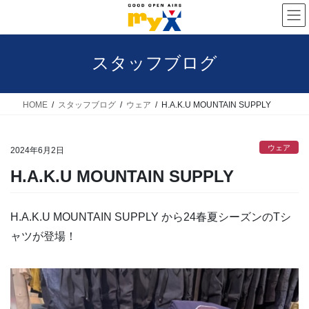
コ
ナ
ン
ビ
テ
ゲ
スタッフブログ
ン
ー
ツ
シ
へ
ョ
HOME
スタッフブログ
ウェア
H.A.K.U MOUNTAIN SUPPLY
ス
ン
キ
に
ウェア
2024年6月2日
ッ
移
H.A.K.U MOUNTAIN SUPPLY
プ
動
H.A.K.U MOUNTAIN SUPPLY から24春夏シーズンのTシ
ャツが登場！