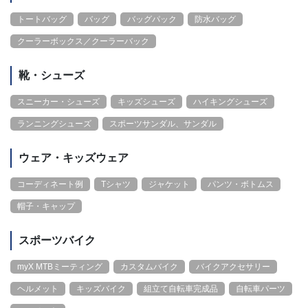
トートバッグ
バッグ
バッグパック
防水バッグ
クーラーボックス／クーラーバック
靴・シューズ
スニーカー・シューズ
キッズシューズ
ハイキングシューズ
ランニングシューズ
スポーツサンダル、サンダル
ウェア・キッズウェア
コーディネート例
Tシャツ
ジャケット
パンツ・ボトムス
帽子・キャップ
スポーツバイク
myX MTBミーティング
カスタムバイク
バイクアクセサリー
ヘルメット
キッズバイク
組立て自転車完成品
自転車パーツ