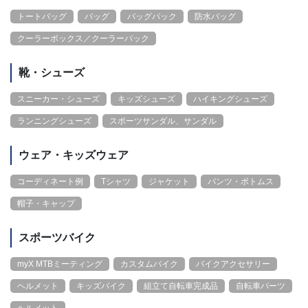
トートバッグ
バッグ
バッグパック
防水バッグ
クーラーボックス／クーラーバック
靴・シューズ
スニーカー・シューズ
キッズシューズ
ハイキングシューズ
ランニングシューズ
スポーツサンダル、サンダル
ウェア・キッズウェア
コーディネート例
Tシャツ
ジャケット
パンツ・ボトムス
帽子・キャップ
スポーツバイク
myX MTBミーティング
カスタムバイク
バイクアクセサリー
ヘルメット
キッズバイク
組立て自転車完成品
自転車パーツ
ヘルメット