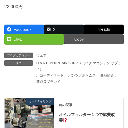
22,000円
Threads
Facebook
X
LINE
Copy
ウェア
ブログカテゴリー
H.A.K.U MOUNTAIN SUPPLY（ハク マウンテン サプラ
タグ
イ）
、
コーディネート
、
パンツ／ボトムス
、
商品紹介
、
新取扱ブランド
カースタイリング
前の記事
オイルフィルター１つで燃費改
善