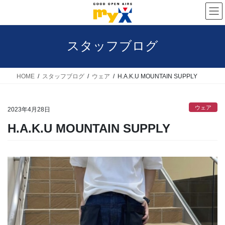
コ
ナ
ン
ビ
テ
ゲ
スタッフブログ
ン
ー
ツ
シ
へ
ョ
HOME
スタッフブログ
ウェア
H.A.K.U MOUNTAIN SUPPLY
ス
ン
キ
に
ウェア
2023年4月28日
ッ
移
H.A.K.U MOUNTAIN SUPPLY
プ
動