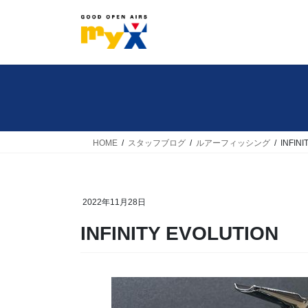
コ
ナ
ン
ビ
テ
ゲ
ン
ー
ツ
シ
へ
ョ
ス
ン
キ
に
HOME
スタッフブログ
ルアーフィッシング
INFIN
ッ
移
プ
動
2022年11月28日
INFINITY EVOLUTION