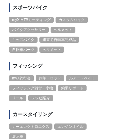
スポーツバイク
myX MTBミーティング
カスタムバイク
バイクアクセサリー
ヘルメット
キッズバイク
組立て自転車完成品
自転車パーツ
ヘルメット
フィッシング
myX釣行会
釣竿・ロッド
ルアー・ベイト
フィッシング雑貨・小物
釣果リポート
リール
レシピ紹介
カースタイリング
カーエレクトロニクス
エンジンオイル
展示車