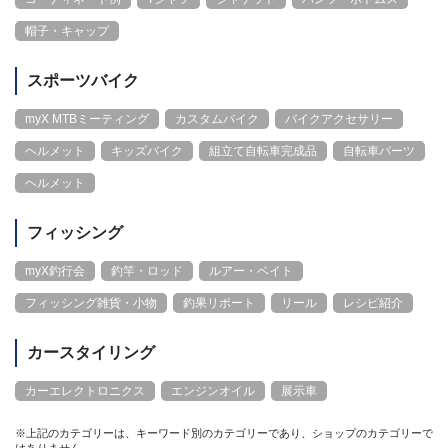
帽子・キャップ
スポーツバイク
myX MTBミーティング
カスタムバイク
バイクアクセサリー
ヘルメット
キッズバイク
組立て自転車完成品
自転車パーツ
ヘルメット
フィッシング
myX釣行会
釣竿・ロッド
ルアー・ベイト
フィッシング雑貨・小物
釣果リポート
リール
レシピ紹介
カースタイリング
カーエレクトロニクス
エンジンオイル
展示車
※上記のカテゴリーは、キーワード別のカテゴリーであり、ショップのカテゴリーで
はありません。