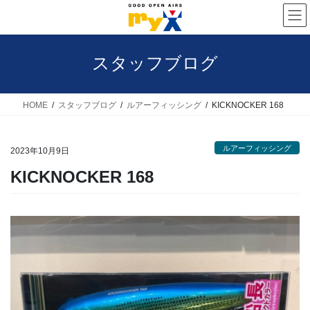
コ
ナ
ン
ビ
テ
ゲ
スタッフブログ
ン
ー
ツ
シ
へ
ョ
HOME
スタッフブログ
ルアーフィッシング
KICKNOCKER 168
ス
ン
キ
に
ルアーフィッシング
2023年10月9日
ッ
移
KICKNOCKER 168
プ
動