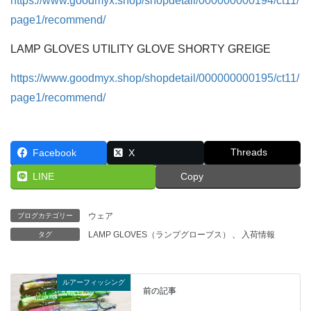
https://www.goodmyx.shop/shopdetail/000000000194/ct11/
page1/recommend/
LAMP GLOVES UTILITY GLOVE SHORTY GREIGE
https://www.goodmyx.shop/shopdetail/000000000195/ct11/
page1/recommend/
Threads
Facebook
X
LINE
Copy
ウェア
ブログカテゴリー
LAMP GLOVES（ランプグローブス）
、
入荷情報
タグ
ルアーフィッシング
前の記事