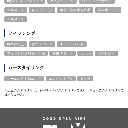
myX MTBミーティング
カスタムバイク
バイクアクセサリー
ヘルメット
キッズバイク
組立て自転車完成品
自転車パーツ
ヘルメット
フィッシング
myX釣行会
釣竿・ロッド
ルアー・ベイト
フィッシング雑貨・小物
釣果リポート
リール
レシピ紹介
カースタイリング
カーエレクトロニクス
エンジンオイル
展示車
※上記のカテゴリーは、キーワード別のカテゴリーであり、ショップのカテゴリーで
はありません。