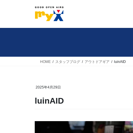
コ
ナ
ン
ビ
テ
ゲ
ン
ー
ツ
シ
へ
ョ
ス
ン
キ
に
HOME
スタッフブログ
アウトドアギア
luinAID
ッ
移
プ
動
2025年4月29日
luinAID