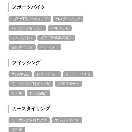
スポーツバイク
myX MTBミーティング
カスタムバイク
バイクアクセサリー
ヘルメット
キッズバイク
組立て自転車完成品
自転車パーツ
ヘルメット
フィッシング
myX釣行会
釣竿・ロッド
ルアー・ベイト
フィッシング雑貨・小物
釣果リポート
リール
レシピ紹介
カースタイリング
カーエレクトロニクス
エンジンオイル
展示車