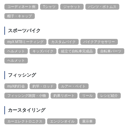
コーディネート例
Tシャツ
ジャケット
パンツ・ボトムス
帽子・キャップ
スポーツバイク
myX MTBミーティング
カスタムバイク
バイクアクセサリー
ヘルメット
キッズバイク
組立て自転車完成品
自転車パーツ
ヘルメット
フィッシング
myX釣行会
釣竿・ロッド
ルアー・ベイト
フィッシング雑貨・小物
釣果リポート
リール
レシピ紹介
カースタイリング
カーエレクトロニクス
エンジンオイル
展示車