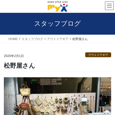
コ
ナ
ン
ビ
テ
ゲ
スタッフブログ
ン
ー
ツ
シ
へ
ョ
HOME
スタッフブログ
アウトドアギア
松野屋さん
ス
ン
キ
に
アウトドアギア
2020年2月1日
ッ
移
松野屋さん
プ
動