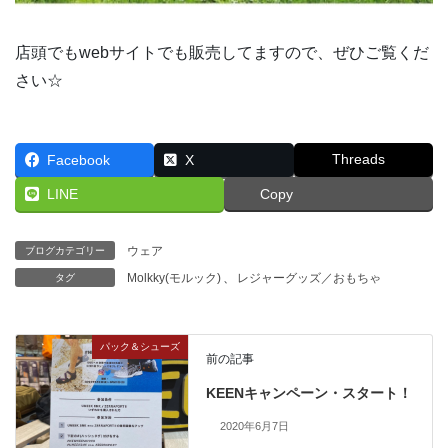
店頭でもwebサイトでも販売してますので、ぜひご覧くだ
さい☆
Threads
Facebook
X
LINE
Copy
ウェア
ブログカテゴリー
Molkky(モルック)
、
レジャーグッズ／おもちゃ
タグ
パック＆シューズ
前の記事
KEENキャンペーン・スタート！
2020年6月7日