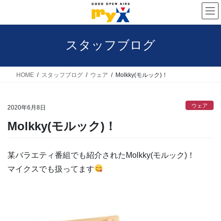
コ
ナ
ン
ビ
テ
ゲ
スタッフブログ
ン
ー
ツ
シ
へ
ョ
HOME
スタッフブログ
ウェア
Molkky(モルック)！
ス
ン
キ
に
ウェア
2020年6月8日
ッ
移
Molkky(モルック)！
プ
動
某バラエティ番組でも紹介されたMolkky(モルック)！
マイクスでも扱ってます