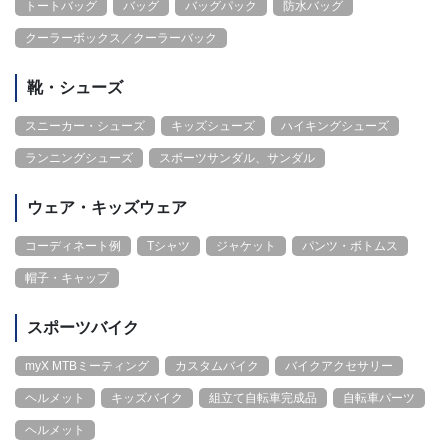
トートバッグ
バッグ
バッグパック
防水バッグ
クーラーボックス／クーラーバック
靴・シューズ
スニーカー・シューズ
キッズシューズ
ハイキングシューズ
ランニングシューズ
スポーツサンダル、サンダル
ウェア・キッズウェア
コーディネート例
Tシャツ
ジャケット
パンツ・ボトムス
帽子・キャップ
スポーツバイク
myX MTBミーティング
カスタムバイク
バイクアクセサリー
ヘルメット
キッズバイク
組立て自転車完成品
自転車パーツ
ヘルメット