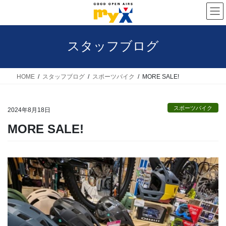
コ
ナ
ン
ビ
テ
ゲ
スタッフブログ
ン
ー
ツ
シ
へ
ョ
HOME
スタッフブログ
スポーツバイク
MORE SALE!
ス
ン
キ
に
スポーツバイク
2024年8月18日
ッ
移
MORE SALE!
プ
動