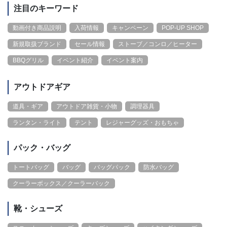
注目のキーワード
動画付き商品説明
入荷情報
キャンペーン
POP-UP SHOP
新規取扱ブランド
セール情報
ストーブ／コンロ／ヒーター
BBQグリル
イベント紹介
イベント案内
アウトドアギア
道具・ギア
アウトドア雑貨・小物
調理器具
ランタン・ライト
テント
レジャーグッズ・おもちゃ
パック・バッグ
トートバッグ
バッグ
バッグパック
防水バッグ
クーラーボックス／クーラーバック
靴・シューズ