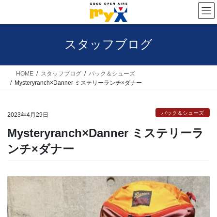
コ
ナ
ン
ビ
テ
ゲ
スタッフブログ
ン
ー
ツ
シ
へ
ョ
HOME
スタッフブログ
パック＆シューズ
Mysteryranch×Danner ミステリーランチ×ダナー
ス
ン
キ
に
パック＆シューズ
ッ
移
2023年4月29日
プ
動
Mysteryranch×Danner ミステリーラ
ンチ×ダナー