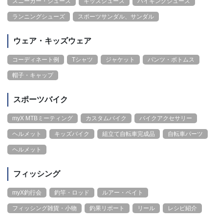
スニーカー・シューズ
キッズシューズ
ハイキングシューズ
ランニングシューズ
スポーツサンダル、サンダル
ウェア・キッズウェア
コーディネート例
Tシャツ
ジャケット
パンツ・ボトムス
帽子・キャップ
スポーツバイク
myX MTBミーティング
カスタムバイク
バイクアクセサリー
ヘルメット
キッズバイク
組立て自転車完成品
自転車パーツ
ヘルメット
フィッシング
myX釣行会
釣竿・ロッド
ルアー・ベイト
フィッシング雑貨・小物
釣果リポート
リール
レシピ紹介