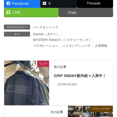
Threads
Facebook
X
LINE
Copy
パック＆シューズ
ブログカテゴリー
Danner（ダナー）
、
タグ
MYSTERY RANCH（ミステリーランチ）
、
コラボレーション
、
ハイキングシューズ
、
入荷情報
ウェア
前の記事
GRIP SWANY新作続々入荷中！
2023年4月28日
アウトドアギア
次の記事